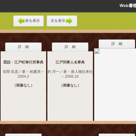
Web
前を表示
次を表示
詳 細
詳 細
詳 細
図説・江戸町奉行所事典
江戸刑事人名事典
笹間 良彦／著 -- 柏書房 --
釣 洋一／著 -- 新人物往来社
2004.2
-- 2006.10
（画像なし）
（画像なし）