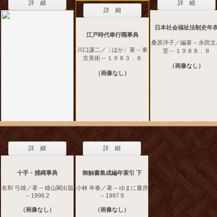
詳 細
詳 細
詳 細
日本社会福祉法制史年
江戸時代奉行職事典
桑原洋子／編著 -- 永田
川口謙二／〔ほか〕著 -- 東
堂 -- １９８８．８
京美術 -- １９８３．８
（画像なし）
（画像なし）
詳 細
詳 細
十手・捕縄事典
御触書集成編年索引 下
名和 弓雄／著 -- 雄山閣出版
小林 年春／著 -- ゆまに書房
-- 1996.2
-- 1997.9
（画像なし）
（画像なし）