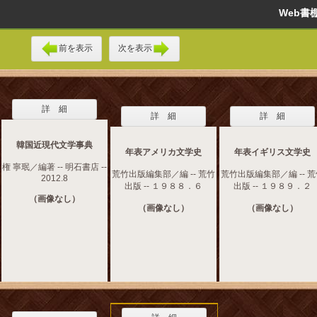
Web
前を表示
次を表示
詳 細
詳 細
詳 細
韓国近現代文学事典
年表アメリカ文学史
年表イギリス文学史
権 寧珉／編著 -- 明石書店 --
荒竹出版編集部／編 -- 荒竹
荒竹出版編集部／編 -- 
2012.8
出版 -- １９８８．６
出版 -- １９８９．２
（画像なし）
（画像なし）
（画像なし）