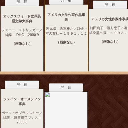
詳 細
詳 細
詳 細
アメリカ文学作家作品事
オックスフォード世界英
アメリカ女性作家小事
典
語文学大事典
前田絢子，勝方恵子／著 -
岩元巌，酒本雅之／監修 --
ジェニー・ストリンガー／
雄松堂出版 -- １９９３
本の友社 -- １９９１．１２
編集 -- DHC -- 2000.9
（画像なし）
（画像なし）
（画像なし）
詳 細
詳 細
ジェイン・オースティン
事典
ポール・ポプラウスキー／
編著 -- 鷹書房弓プレス --
2003.6