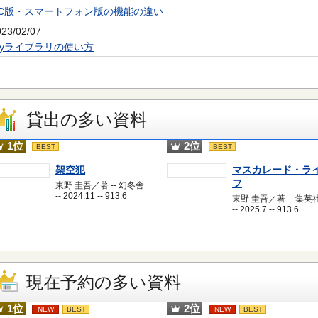
PC版・スマートフォン版の機能の違い
023/02/07
Myライブラリの使い方
貸出の多い資料
1位
2位
BEST
BEST
架空犯
マスカレード・ラ
フ
東野 圭吾／著 -- 幻冬舎
-- 2024.11 -- 913.6
東野 圭吾／著 -- 集英
-- 2025.7 -- 913.6
現在予約の多い資料
1位
2位
NEW
BEST
NEW
BEST