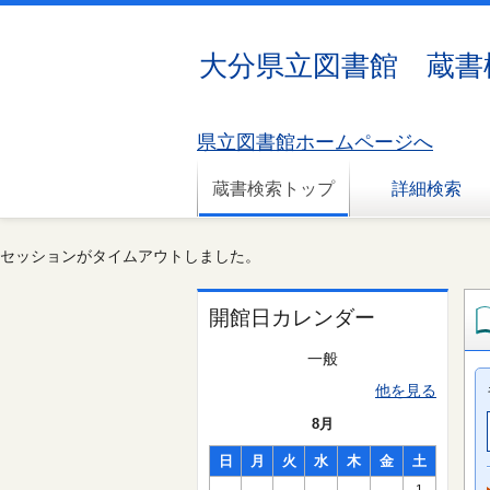
大分県立図書館 蔵書
県立図書館ホームページへ
蔵書検索トップ
詳細検索
セッションがタイムアウトしました。
開館日カレンダー
一般
他を見る
8月
日
月
火
水
木
金
土