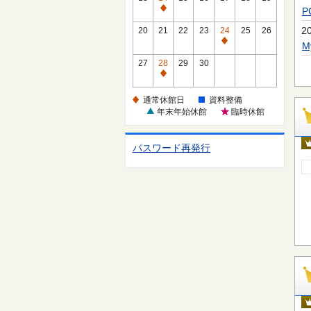
休
通
館
常
2
20
21
22
23
24
25
26
日
休
通
館
常
27
28
29
30
日
休
通
館
常
通常休館日
資料整備
日
休
年末年始休館
臨時休館
館
日
パスワード再発行