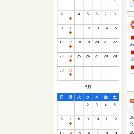
1
2
3
4
5
6
7
8
通
常
9
10
11
12
13
14
15
休
通
館
常
16
17
18
19
20
21
22
あ
日
休
通
館
常
23
24
25
26
27
28
29
歩
日
休
通
館
常
30
31
日
一
休
通
館
常
9月
日
休
館
日
月
火
水
木
金
土
日
1
2
3
4
5
2
6
7
8
9
10
11
12
通
常
2
13
14
15
16
17
18
19