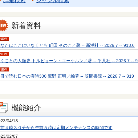
詳細検索
ジャンル検索
新着資料
NEW
なたはここにいなくとも 町田 そのこ／著 -- 新潮社 -- 2026.7 -- 913.6
NEW
くことの人類史 トルビョーン・エーケルン／著 -- 平凡社 -- 2026.7 -- 94
NEW
冊で読む日本の漢詩300 鷲野 正明／編著 -- 笠間書院 -- 2026.7 -- 919
機能紹介
023/04/13
午前４時３０分から午前５時は定期メンテナンスの時間です
023/02/07