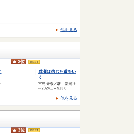
他を見る
3位
BEST
イ
成瀬は信じた道をい
く
社
宮島 未奈／著 -- 新潮社
-- 2024.1 -- 913.6
他を見る
3位
BEST