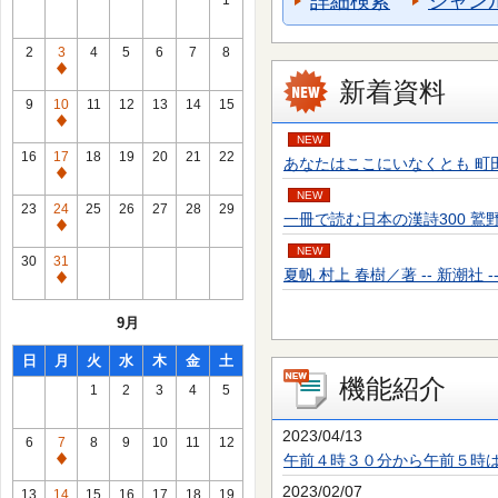
詳細検索
ジャン
1
2
3
4
5
6
7
8
通
新着資料
常
9
10
11
12
13
14
15
休
通
NEW
館
常
16
17
18
19
20
21
22
あなたはここにいなくとも 町田 そのこ／
日
休
通
館
NEW
常
23
24
25
26
27
28
29
一冊で読む日本の漢詩300 鷲野 正明／
日
休
通
館
NEW
常
30
31
日
夏帆 村上 春樹／著 -- 新潮社 -- 20
休
通
館
常
9月
日
休
館
日
月
火
水
木
金
土
日
機能紹介
1
2
3
4
5
2023/04/13
6
7
8
9
10
11
12
午前４時３０分から午前５時
通
常
2023/02/07
13
14
15
16
17
18
19