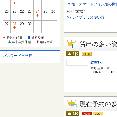
休
PC版・スマートフォン版の機
通
館
常
2023/02/07
20
21
22
23
24
25
26
日
休
通
Myライブラリの使い方
館
常
27
28
29
30
日
休
通
館
常
通常休館日
資料整備
日
休
年末年始休館
臨時休館
貸出の多い
館
日
1位
BEST
パスワード再発行
架空犯
東野 圭吾／著 -- 
-- 2024.11 -- 913.6
現在予約の
1位
NEW
BEST