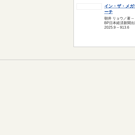
イン・ザ・メガ
ーチ
朝井 リョウ／著 --
BP日本経済新聞出版
2025.9 -- 913.6