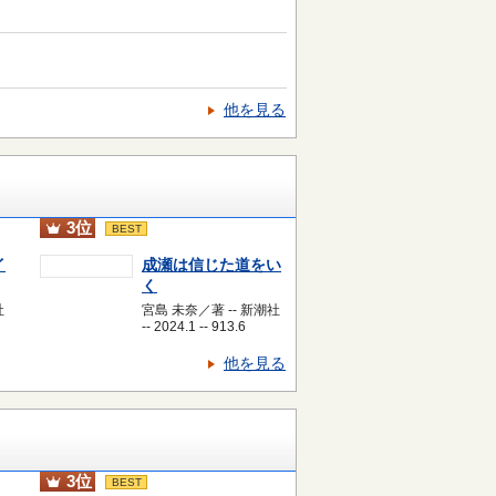
他を見る
3位
BEST
イ
成瀬は信じた道をい
く
社
宮島 未奈／著 -- 新潮社
-- 2024.1 -- 913.6
他を見る
3位
BEST