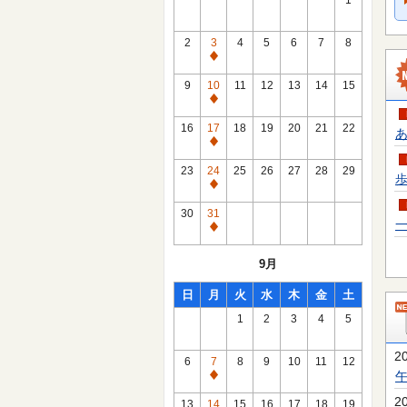
1
2
3
4
5
6
7
8
通
常
9
10
11
12
13
14
15
休
通
館
常
16
17
18
19
20
21
22
あ
日
休
通
館
常
23
24
25
26
27
28
29
歩
日
休
通
館
常
30
31
日
一
休
通
館
常
9月
日
休
館
日
月
火
水
木
金
土
日
1
2
3
4
5
2
6
7
8
9
10
11
12
通
常
2
13
14
15
16
17
18
19