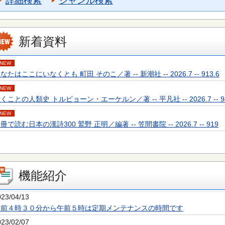
詳細検索
ジャンル検索
新着資料
NEW
なたはここにいなくとも 町田 そのこ／著 -- 新潮社 -- 2026.7 -- 913.6
NEW
くことの人類史 トルビョーン・エーケルン／著 -- 平凡社 -- 2026.7 -- 94
NEW
冊で読む日本の漢詩300 鷲野 正明／編著 -- 笠間書院 -- 2026.7 -- 919
機能紹介
023/04/13
午前４時３０分から午前５時は定期メンテナンスの時間です
023/02/07