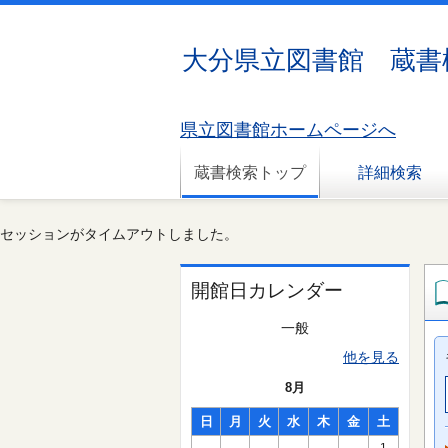
大分県立図書館 蔵書
県立図書館ホームページへ
蔵書検索トップ
詳細検索
セッションがタイムアウトしました。
開館日カレンダー
一般
他を見る
8月
日
月
火
水
木
金
土