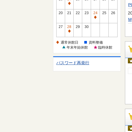
休
通
館
常
2
20
21
22
23
24
25
26
日
休
通
館
常
27
28
29
30
日
休
通
館
常
通常休館日
資料整備
日
休
年末年始休館
臨時休館
館
日
パスワード再発行