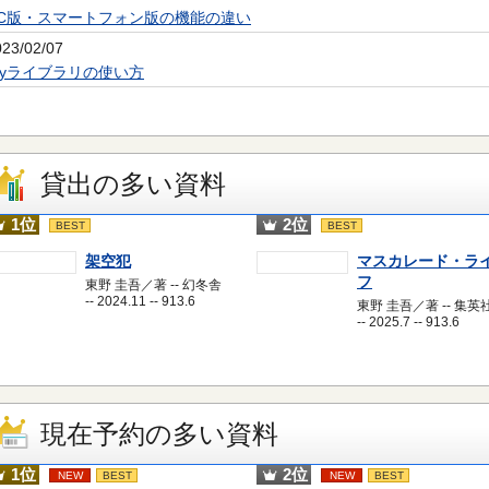
PC版・スマートフォン版の機能の違い
023/02/07
Myライブラリの使い方
貸出の多い資料
1位
2位
BEST
BEST
架空犯
マスカレード・ラ
フ
東野 圭吾／著 -- 幻冬舎
-- 2024.11 -- 913.6
東野 圭吾／著 -- 集英
-- 2025.7 -- 913.6
現在予約の多い資料
1位
2位
NEW
BEST
NEW
BEST