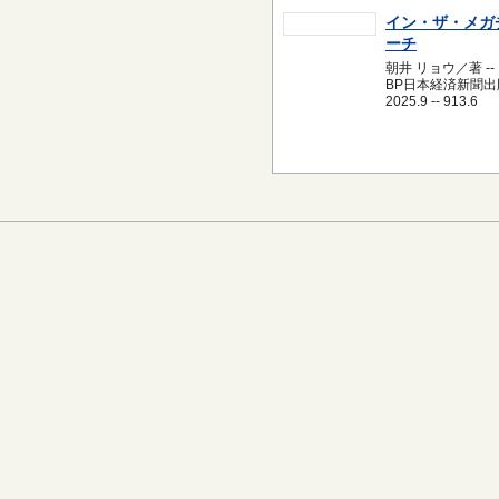
イン・ザ・メガ
ーチ
朝井 リョウ／著 --
BP日本経済新聞出版
2025.9 -- 913.6