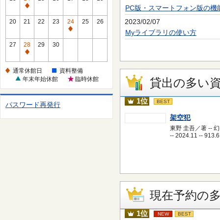
休
PC版・スマートフォン版の機
通
館
常
2023/02/07
20
21
22
23
24
25
26
日
休
通
Myライブラリの使い方
館
常
27
28
29
30
日
休
通
館
常
通常休館日
資料整備
日
休
年末年始休館
臨時休館
貸出の多い
館
日
1位
BEST
パスワード再発行
架空犯
東野 圭吾／著 -- 
-- 2024.11 -- 913.6
現在予約の
1位
NEW
BEST