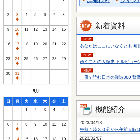
詳細検索
ジャン
1
2
3
4
5
6
7
8
通
新着資料
常
9
10
11
12
13
14
15
休
通
NEW
館
常
16
17
18
19
20
21
22
あなたはここにいなくとも 町田 そのこ／
日
休
通
館
NEW
常
23
24
25
26
27
28
29
歩くことの人類史 トルビョーン・エーケ
日
休
通
館
NEW
常
30
31
日
一冊で読む日本の漢詩300 鷲野 正明／
休
通
館
常
9月
日
休
館
日
月
火
水
木
金
土
日
機能紹介
1
2
3
4
5
2023/04/13
6
7
8
9
10
11
12
午前４時３０分から午前５時
通
常
2023/02/07
13
14
15
16
17
18
19