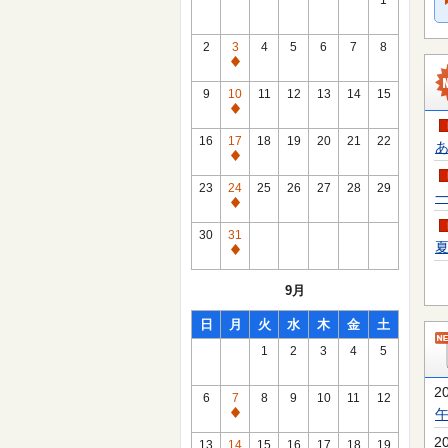
1
2
3
4
5
6
7
8
通
常
9
10
11
12
13
14
15
休
通
館
常
16
17
18
19
20
21
22
あ
日
休
通
館
常
23
24
25
26
27
28
29
一
日
休
通
館
常
30
31
日
夏
休
通
館
常
9月
日
休
館
日
月
火
水
木
金
土
日
1
2
3
4
5
2
6
7
8
9
10
11
12
通
常
2
13
14
15
16
17
18
19