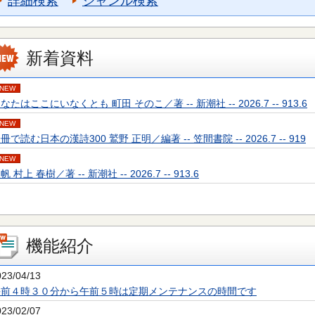
詳細検索
ジャンル検索
新着資料
NEW
なたはここにいなくとも 町田 そのこ／著 -- 新潮社 -- 2026.7 -- 913.6
NEW
冊で読む日本の漢詩300 鷲野 正明／編著 -- 笠間書院 -- 2026.7 -- 919
NEW
帆 村上 春樹／著 -- 新潮社 -- 2026.7 -- 913.6
機能紹介
023/04/13
午前４時３０分から午前５時は定期メンテナンスの時間です
023/02/07