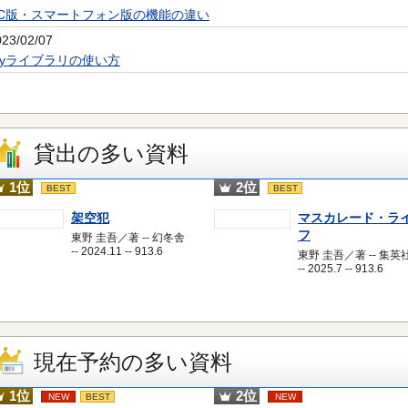
PC版・スマートフォン版の機能の違い
023/02/07
Myライブラリの使い方
貸出の多い資料
1位
2位
BEST
BEST
架空犯
マスカレード・ラ
フ
東野 圭吾／著 -- 幻冬舎
-- 2024.11 -- 913.6
東野 圭吾／著 -- 集英
-- 2025.7 -- 913.6
現在予約の多い資料
1位
2位
NEW
BEST
NEW