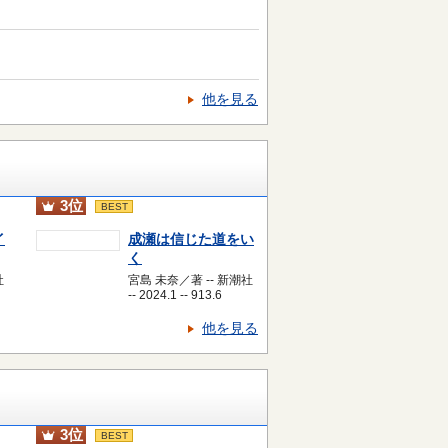
他を見る
3位
BEST
イ
成瀬は信じた道をい
く
社
宮島 未奈／著 -- 新潮社
-- 2024.1 -- 913.6
他を見る
3位
BEST