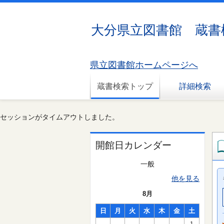
大分県立図書館 蔵書
県立図書館ホームページへ
蔵書検索トップ
詳細検索
セッションがタイムアウトしました。
開館日カレンダー
一般
他を見る
8月
日
月
火
水
木
金
土