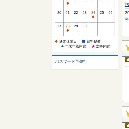
休
通
館
常
2
20
21
22
23
24
25
26
日
休
通
館
常
27
28
29
30
日
休
通
館
常
通常休館日
資料整備
日
休
年末年始休館
臨時休館
館
日
パスワード再発行