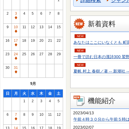
詳細検索
ジャン
1
2
3
4
5
6
7
8
通
新着資料
常
9
10
11
12
13
14
15
休
通
NEW
館
常
16
17
18
19
20
21
22
あなたはここにいなくとも 町田 そのこ／
日
休
通
館
NEW
常
23
24
25
26
27
28
29
一冊で読む日本の漢詩300 鷲野 正明／
日
休
通
館
NEW
常
30
31
日
夏帆 村上 春樹／著 -- 新潮社 -- 20
休
通
館
常
9月
日
休
館
日
月
火
水
木
金
土
日
機能紹介
1
2
3
4
5
2023/04/13
6
7
8
9
10
11
12
午前４時３０分から午前５時
通
常
2023/02/07
13
14
15
16
17
18
19