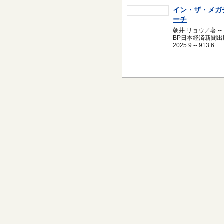
イン・ザ・メガ
ーチ
朝井 リョウ／著 --
BP日本経済新聞出版
2025.9 -- 913.6