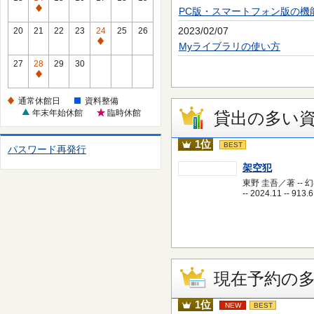
休
PC版・スマートフォン版の機
通
館
常
2023/02/07
20
21
22
23
24
25
26
日
休
通
Myライブラリの使い方
館
常
27
28
29
30
日
休
通
館
常
通常休館日
資料整備
日
休
年末年始休館
臨時休館
貸出の多い
館
日
1位
BEST
パスワード再発行
架空犯
東野 圭吾／著 -- 
-- 2024.11 -- 913.6
現在予約の
1位
NEW
BEST