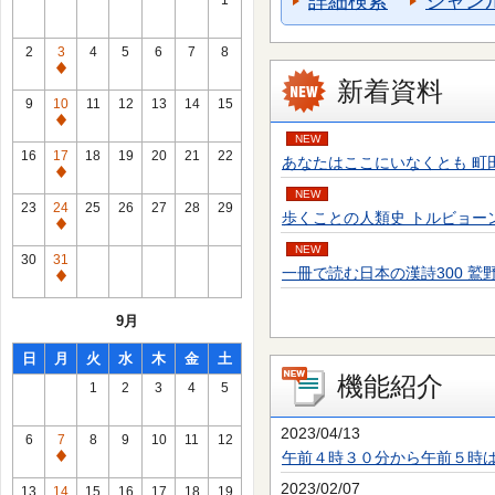
詳細検索
ジャン
1
2
3
4
5
6
7
8
通
新着資料
常
9
10
11
12
13
14
15
休
通
NEW
館
常
16
17
18
19
20
21
22
あなたはここにいなくとも 町田 そのこ／
日
休
通
館
NEW
常
23
24
25
26
27
28
29
歩くことの人類史 トルビョーン・エーケ
日
休
通
館
NEW
常
30
31
日
一冊で読む日本の漢詩300 鷲野 正明／
休
通
館
常
9月
日
休
館
日
月
火
水
木
金
土
日
機能紹介
1
2
3
4
5
2023/04/13
6
7
8
9
10
11
12
午前４時３０分から午前５時
通
常
2023/02/07
13
14
15
16
17
18
19