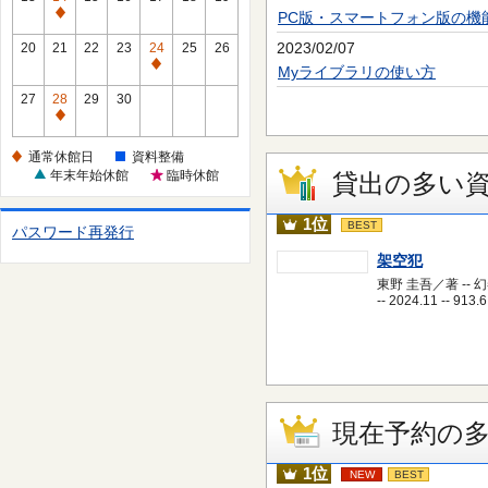
休
PC版・スマートフォン版の機
通
館
常
2023/02/07
20
21
22
23
24
25
26
日
休
通
Myライブラリの使い方
館
常
27
28
29
30
日
休
通
館
常
通常休館日
資料整備
日
休
年末年始休館
臨時休館
貸出の多い
館
日
1位
BEST
パスワード再発行
架空犯
東野 圭吾／著 -- 
-- 2024.11 -- 913.6
現在予約の
1位
NEW
BEST