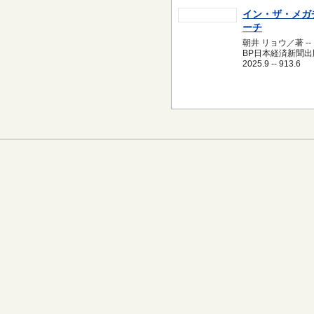
イン・ザ・メガ
ーチ
朝井 リョウ／著 --
BP日本経済新聞出版
2025.9 -- 913.6