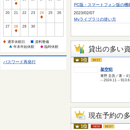
休
PC版・スマートフォン版の機
通
館
常
2023/02/07
20
21
22
23
24
25
26
日
休
通
Myライブラリの使い方
館
常
27
28
29
30
日
休
通
館
常
通常休館日
資料整備
日
休
年末年始休館
臨時休館
貸出の多い
館
日
1位
BEST
パスワード再発行
架空犯
東野 圭吾／著 -- 
-- 2024.11 -- 913.6
現在予約の
1位
NEW
BEST