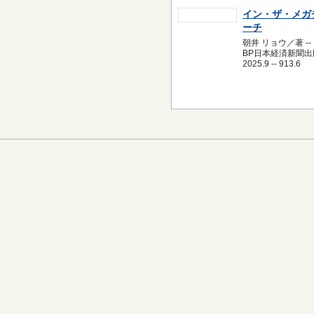
イン・ザ・メガ
ーチ
朝井 リョウ／著 --
BP日本経済新聞出版
2025.9 -- 913.6