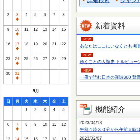
詳細検索
ジャン
1
2
3
4
5
6
7
8
通
新着資料
常
9
10
11
12
13
14
15
休
通
NEW
館
常
16
17
18
19
20
21
22
あなたはここにいなくとも 町田 そのこ／
日
休
通
館
NEW
常
23
24
25
26
27
28
29
歩くことの人類史 トルビョーン・エーケ
日
休
通
館
NEW
常
30
31
日
一冊で読む日本の漢詩300 鷲野 正明／
休
通
館
常
9月
日
休
館
日
月
火
水
木
金
土
日
機能紹介
1
2
3
4
5
2023/04/13
6
7
8
9
10
11
12
午前４時３０分から午前５時
通
常
2023/02/07
13
14
15
16
17
18
19