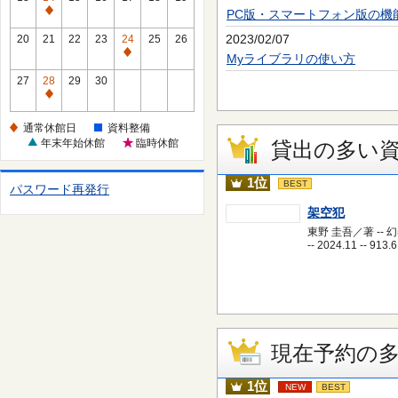
休
PC版・スマートフォン版の機
通
館
常
2023/02/07
20
21
22
23
24
25
26
日
休
通
Myライブラリの使い方
館
常
27
28
29
30
日
休
通
館
常
通常休館日
資料整備
日
休
年末年始休館
臨時休館
貸出の多い
館
日
1位
BEST
パスワード再発行
架空犯
東野 圭吾／著 -- 
-- 2024.11 -- 913.6
現在予約の
1位
NEW
BEST