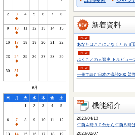
詳細検索
ジャン
1
2
3
4
5
6
7
8
通
新着資料
常
9
10
11
12
13
14
15
休
通
NEW
館
常
16
17
18
19
20
21
22
あなたはここにいなくとも 町田 そのこ／
日
休
通
館
NEW
常
23
24
25
26
27
28
29
歩くことの人類史 トルビョーン・エーケ
日
休
通
館
NEW
常
30
31
日
一冊で読む日本の漢詩300 鷲野 正明／
休
通
館
常
9月
日
休
館
日
月
火
水
木
金
土
日
機能紹介
1
2
3
4
5
2023/04/13
6
7
8
9
10
11
12
午前４時３０分から午前５時
通
常
2023/02/07
13
14
15
16
17
18
19