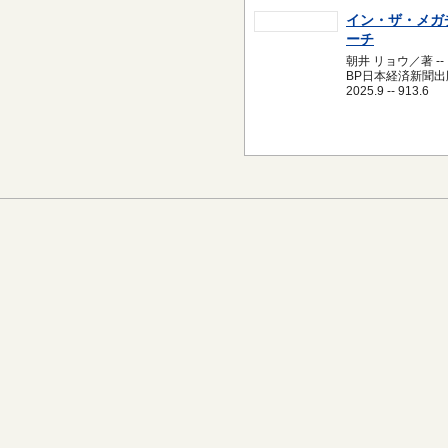
イン・ザ・メガ
ーチ
朝井 リョウ／著 --
BP日本経済新聞出版
2025.9 -- 913.6