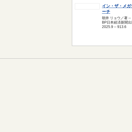
イン・ザ・メガ
ーチ
朝井 リョウ／著 --
BP日本経済新聞出版
2025.9 -- 913.6