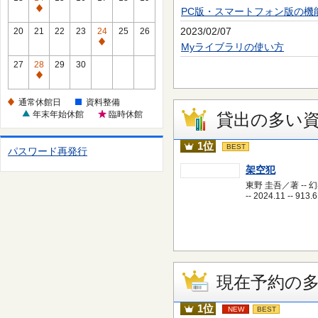
休
PC版・スマートフォン版の機
通
館
常
2023/02/07
20
21
22
23
24
25
26
日
休
通
Myライブラリの使い方
館
常
27
28
29
30
日
休
通
館
常
通常休館日
資料整備
日
休
年末年始休館
臨時休館
貸出の多い
館
日
1位
BEST
パスワード再発行
架空犯
東野 圭吾／著 -- 
-- 2024.11 -- 913.6
現在予約の
1位
NEW
BEST