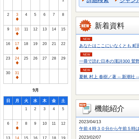
詳細検索
ジャン
1
2
3
4
5
6
7
8
通
新着資料
常
9
10
11
12
13
14
15
休
通
NEW
館
常
16
17
18
19
20
21
22
あなたはここにいなくとも 町田 そのこ／
日
休
通
館
NEW
常
23
24
25
26
27
28
29
一冊で読む日本の漢詩300 鷲野 正明／
日
休
通
館
NEW
常
30
31
日
夏帆 村上 春樹／著 -- 新潮社 -- 20
休
通
館
常
9月
日
休
館
日
月
火
水
木
金
土
日
機能紹介
1
2
3
4
5
2023/04/13
6
7
8
9
10
11
12
午前４時３０分から午前５時
通
常
2023/02/07
13
14
15
16
17
18
19