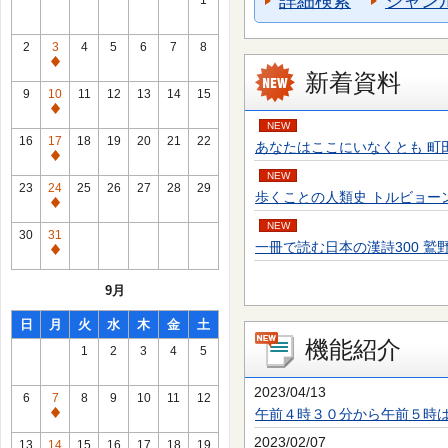
詳細検索
ジャン
1
2
3
4
5
6
7
8
通
新着資料
常
9
10
11
12
13
14
15
休
通
NEW
館
常
16
17
18
19
20
21
22
あなたはここにいなくとも 町田 そのこ／
日
休
通
館
NEW
常
23
24
25
26
27
28
29
歩くことの人類史 トルビョーン・エーケ
日
休
通
館
NEW
常
30
31
日
一冊で読む日本の漢詩300 鷲野 正明／
休
通
館
常
9月
日
休
館
日
月
火
水
木
金
土
日
機能紹介
1
2
3
4
5
2023/04/13
6
7
8
9
10
11
12
午前４時３０分から午前５時
通
常
2023/02/07
13
14
15
16
17
18
19