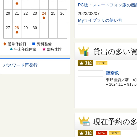
休
PC版・スマートフォン版の機
通
館
常
2023/02/07
20
21
22
23
24
25
26
日
休
通
Myライブラリの使い方
館
常
27
28
29
30
日
休
通
館
常
通常休館日
資料整備
日
休
年末年始休館
臨時休館
貸出の多い
館
日
1位
BEST
パスワード再発行
架空犯
東野 圭吾／著 -- 
-- 2024.11 -- 913.6
現在予約の
1位
NEW
BEST