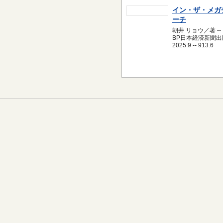
イン・ザ・メガ
ーチ
朝井 リョウ／著 --
BP日本経済新聞出版
2025.9 -- 913.6