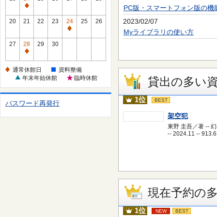
休
PC版・スマートフォン版の機
通
館
常
2023/02/07
20
21
22
23
24
25
26
日
休
通
Myライブラリの使い方
館
常
27
28
29
30
日
休
通
館
常
通常休館日
資料整備
日
休
年末年始休館
臨時休館
貸出の多い
館
日
1位
BEST
パスワード再発行
架空犯
東野 圭吾／著 -- 
-- 2024.11 -- 913.6
現在予約の
1位
NEW
BEST