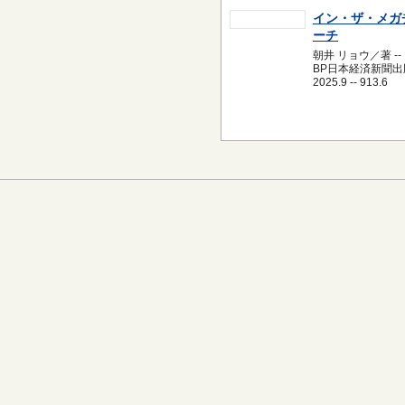
イン・ザ・メガ
ーチ
朝井 リョウ／著 --
BP日本経済新聞出版
2025.9 -- 913.6