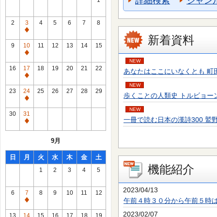
詳細検索
ジャン
1
2
3
4
5
6
7
8
通
新着資料
常
9
10
11
12
13
14
15
休
通
NEW
館
常
16
17
18
19
20
21
22
あなたはここにいなくとも 町田 そのこ／
日
休
通
館
NEW
常
23
24
25
26
27
28
29
歩くことの人類史 トルビョーン・エーケ
日
休
通
館
NEW
常
30
31
日
一冊で読む日本の漢詩300 鷲野 正明／
休
通
館
常
9月
日
休
館
日
月
火
水
木
金
土
日
機能紹介
1
2
3
4
5
2023/04/13
6
7
8
9
10
11
12
午前４時３０分から午前５時
通
常
2023/02/07
13
14
15
16
17
18
19