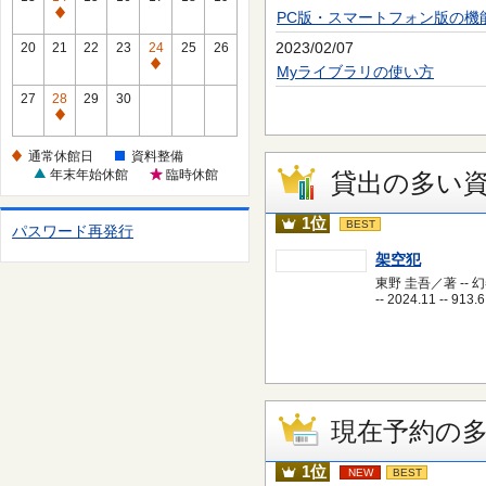
休
PC版・スマートフォン版の機
通
館
常
2023/02/07
20
21
22
23
24
25
26
日
休
通
Myライブラリの使い方
館
常
27
28
29
30
日
休
通
館
常
通常休館日
資料整備
日
休
年末年始休館
臨時休館
貸出の多い
館
日
1位
BEST
パスワード再発行
架空犯
東野 圭吾／著 -- 
-- 2024.11 -- 913.6
現在予約の
1位
NEW
BEST