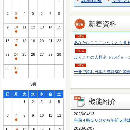
詳細検索
ジャン
1
2
3
4
5
6
7
8
通
新着資料
常
9
10
11
12
13
14
15
休
通
NEW
館
常
16
17
18
19
20
21
22
あなたはここにいなくとも 町田 そのこ／
日
休
通
館
NEW
常
23
24
25
26
27
28
29
歩くことの人類史 トルビョーン・エーケ
日
休
通
館
NEW
常
30
31
日
一冊で読む日本の漢詩300 鷲野 正明／
休
通
館
常
9月
日
休
館
日
月
火
水
木
金
土
日
機能紹介
1
2
3
4
5
2023/04/13
6
7
8
9
10
11
12
午前４時３０分から午前５時
通
常
2023/02/07
13
14
15
16
17
18
19