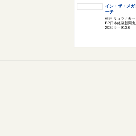
イン・ザ・メガ
ーチ
朝井 リョウ／著 --
BP日本経済新聞出版
2025.9 -- 913.6