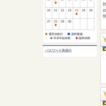
休
通
館
常
2
20
21
22
23
24
25
26
日
休
通
館
常
27
28
29
30
日
休
通
館
常
通常休館日
資料整備
日
休
年末年始休館
臨時休館
館
日
パスワード再発行