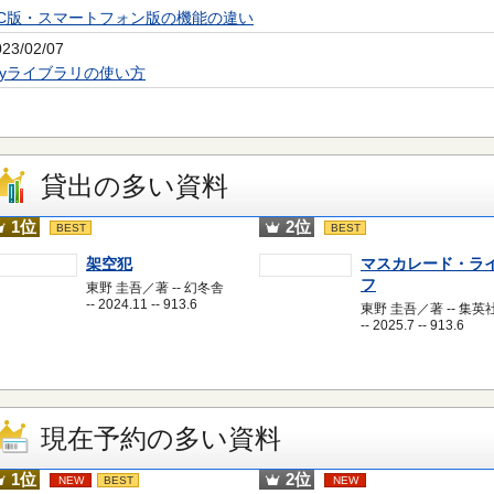
PC版・スマートフォン版の機能の違い
023/02/07
Myライブラリの使い方
貸出の多い資料
1位
2位
BEST
BEST
架空犯
マスカレード・ラ
フ
東野 圭吾／著 -- 幻冬舎
-- 2024.11 -- 913.6
東野 圭吾／著 -- 集英
-- 2025.7 -- 913.6
現在予約の多い資料
1位
2位
NEW
BEST
NEW