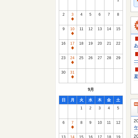
1
2
3
4
5
6
7
8
通
常
9
10
11
12
13
14
15
休
通
館
常
16
17
18
19
20
21
22
あ
日
休
通
館
常
23
24
25
26
27
28
29
一
日
休
通
館
常
30
31
日
夏
休
通
館
常
9月
日
休
館
日
月
火
水
木
金
土
日
1
2
3
4
5
2
6
7
8
9
10
11
12
通
常
2
13
14
15
16
17
18
19