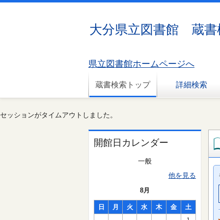
大分県立図書館 蔵書
県立図書館ホームページへ
蔵書検索トップ
詳細検索
セッションがタイムアウトしました。
開館日カレンダー
一般
他を見る
8月
日
月
火
水
木
金
土