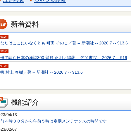
詳細検索
ジャンル検索
新着資料
NEW
なたはここにいなくとも 町田 そのこ／著 -- 新潮社 -- 2026.7 -- 913.6
NEW
冊で読む日本の漢詩300 鷲野 正明／編著 -- 笠間書院 -- 2026.7 -- 919
NEW
帆 村上 春樹／著 -- 新潮社 -- 2026.7 -- 913.6
機能紹介
023/04/13
午前４時３０分から午前５時は定期メンテナンスの時間です
023/02/07