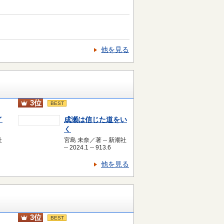
他を見る
3位
BEST
イ
成瀬は信じた道をい
く
社
宮島 未奈／著 -- 新潮社
-- 2024.1 -- 913.6
他を見る
3位
BEST