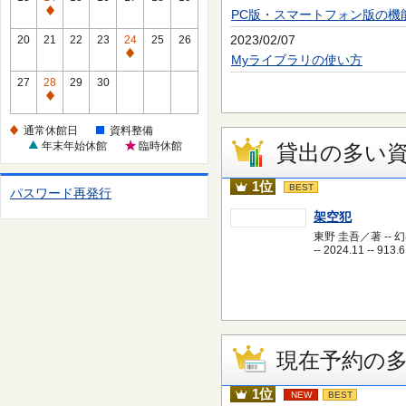
休
PC版・スマートフォン版の機
通
館
常
2023/02/07
20
21
22
23
24
25
26
日
休
通
Myライブラリの使い方
館
常
27
28
29
30
日
休
通
館
常
通常休館日
資料整備
日
休
年末年始休館
臨時休館
貸出の多い
館
日
1位
BEST
パスワード再発行
架空犯
東野 圭吾／著 -- 
-- 2024.11 -- 913.6
現在予約の
1位
NEW
BEST