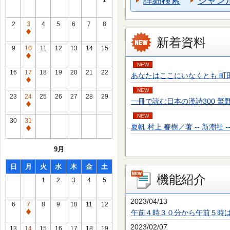
詳細検索
ジャン
1
2
3
4
5
6
7
8
通
新着資料
常
9
10
11
12
13
14
15
休
通
NEW
館
常
16
17
18
19
20
21
22
あなたはここにいなくとも 町田 そのこ／
日
休
通
館
NEW
常
23
24
25
26
27
28
29
一冊で読む日本の漢詩300 鷲野 正明／
日
休
通
館
NEW
常
30
31
日
夏帆 村上 春樹／著 -- 新潮社 -- 20
休
通
館
常
9月
日
休
館
日
月
火
水
木
金
土
日
機能紹介
1
2
3
4
5
2023/04/13
6
7
8
9
10
11
12
午前４時３０分から午前５時
通
常
2023/02/07
13
14
15
16
17
18
19