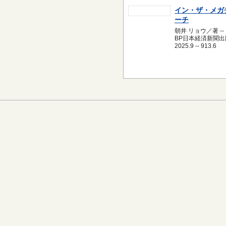
イン・ザ・メガ
ーチ
朝井 リョウ／著 --
BP日本経済新聞出版
2025.9 -- 913.6