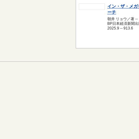
イン・ザ・メガ
ーチ
朝井 リョウ／著 --
BP日本経済新聞出版
2025.9 -- 913.6