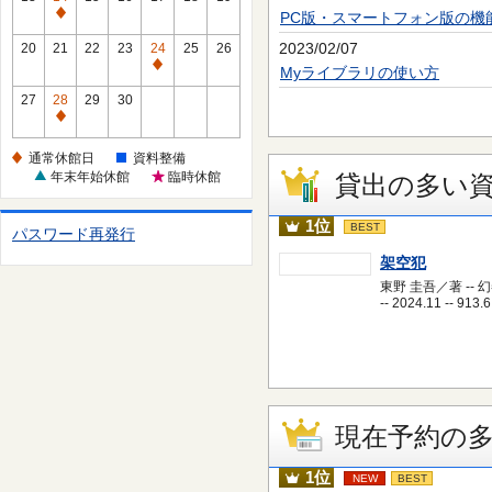
休
PC版・スマートフォン版の機
通
館
常
2023/02/07
20
21
22
23
24
25
26
日
休
通
Myライブラリの使い方
館
常
27
28
29
30
日
休
通
館
常
通常休館日
資料整備
日
休
年末年始休館
臨時休館
貸出の多い
館
日
1位
BEST
パスワード再発行
架空犯
東野 圭吾／著 -- 
-- 2024.11 -- 913.6
現在予約の
1位
NEW
BEST