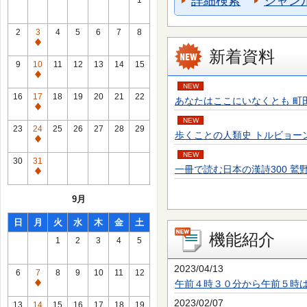
詳細検索
ジャン
1
2
3
4
5
6
7
8
通
新着資料
常
9
10
11
12
13
14
15
休
通
NEW
館
常
16
17
18
19
20
21
22
あなたはここにいなくとも 町田 そのこ／
日
休
通
館
NEW
常
23
24
25
26
27
28
29
歩くことの人類史 トルビョーン・エーケ
日
休
通
館
NEW
常
30
31
日
一冊で読む日本の漢詩300 鷲野 正明／
休
通
館
常
9月
日
休
館
日
月
火
水
木
金
土
日
機能紹介
1
2
3
4
5
2023/04/13
6
7
8
9
10
11
12
午前４時３０分から午前５時
通
常
2023/02/07
13
14
15
16
17
18
19