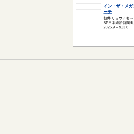
イン・ザ・メガ
ーチ
朝井 リョウ／著 --
BP日本経済新聞出版
2025.9 -- 913.6