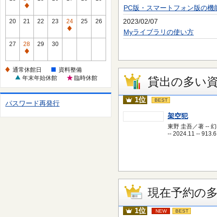
休
PC版・スマートフォン版の機
通
館
常
2023/02/07
20
21
22
23
24
25
26
日
休
通
Myライブラリの使い方
館
常
27
28
29
30
日
休
通
館
常
通常休館日
資料整備
日
休
年末年始休館
臨時休館
貸出の多い
館
日
1位
BEST
パスワード再発行
架空犯
東野 圭吾／著 -- 
-- 2024.11 -- 913.6
現在予約の
1位
NEW
BEST