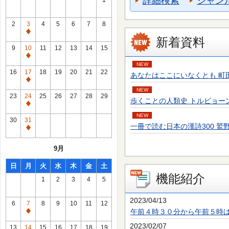
詳細検索
ジャン
1
2
3
4
5
6
7
8
通
新着資料
常
9
10
11
12
13
14
15
休
通
NEW
館
常
16
17
18
19
20
21
22
あなたはここにいなくとも 町田 そのこ／
日
休
通
館
NEW
常
23
24
25
26
27
28
29
歩くことの人類史 トルビョーン・エーケ
日
休
通
館
NEW
常
30
31
日
一冊で読む日本の漢詩300 鷲野 正明／
休
通
館
常
9月
日
休
館
日
月
火
水
木
金
土
日
機能紹介
1
2
3
4
5
2023/04/13
6
7
8
9
10
11
12
午前４時３０分から午前５時
通
常
2023/02/07
13
14
15
16
17
18
19