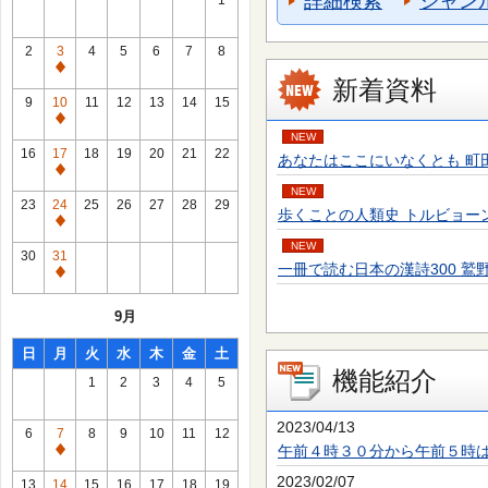
詳細検索
ジャン
1
2
3
4
5
6
7
8
通
新着資料
常
9
10
11
12
13
14
15
休
通
NEW
館
常
16
17
18
19
20
21
22
あなたはここにいなくとも 町田 そのこ／
日
休
通
館
NEW
常
23
24
25
26
27
28
29
歩くことの人類史 トルビョーン・エーケ
日
休
通
館
NEW
常
30
31
日
一冊で読む日本の漢詩300 鷲野 正明／
休
通
館
常
9月
日
休
館
日
月
火
水
木
金
土
日
機能紹介
1
2
3
4
5
2023/04/13
6
7
8
9
10
11
12
午前４時３０分から午前５時
通
常
2023/02/07
13
14
15
16
17
18
19