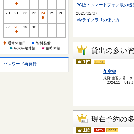
休
PC版・スマートフォン版の機
通
館
常
2023/02/07
20
21
22
23
24
25
26
日
休
通
Myライブラリの使い方
館
常
27
28
29
30
日
休
通
館
常
通常休館日
資料整備
日
休
年末年始休館
臨時休館
貸出の多い
館
日
1位
BEST
パスワード再発行
架空犯
東野 圭吾／著 -- 
-- 2024.11 -- 913.6
現在予約の
1位
NEW
BEST