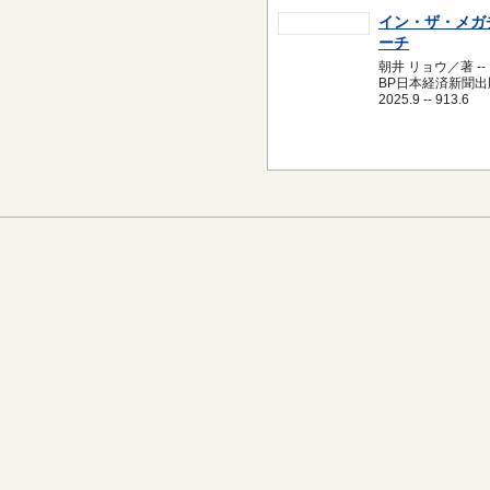
イン・ザ・メガ
ーチ
朝井 リョウ／著 --
BP日本経済新聞出版
2025.9 -- 913.6