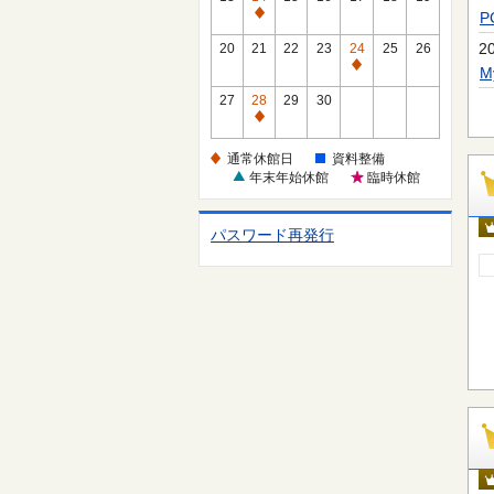
休
通
館
常
2
20
21
22
23
24
25
26
日
休
通
館
常
27
28
29
30
日
休
通
館
常
通常休館日
資料整備
日
休
年末年始休館
臨時休館
館
日
パスワード再発行