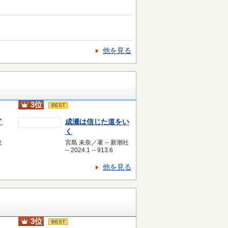
他を見る
3位
BEST
イ
成瀬は信じた道をい
く
社
宮島 未奈／著 -- 新潮社
-- 2024.1 -- 913.6
他を見る
3位
BEST