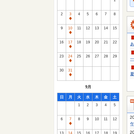
1
2
3
4
5
6
7
8
通
常
9
10
11
12
13
14
15
休
通
館
常
16
17
18
19
20
21
22
あ
日
休
通
館
常
23
24
25
26
27
28
29
一
日
休
通
館
常
30
31
日
夏
休
通
館
常
9月
日
休
館
日
月
火
水
木
金
土
日
1
2
3
4
5
2
6
7
8
9
10
11
12
通
常
2
13
14
15
16
17
18
19