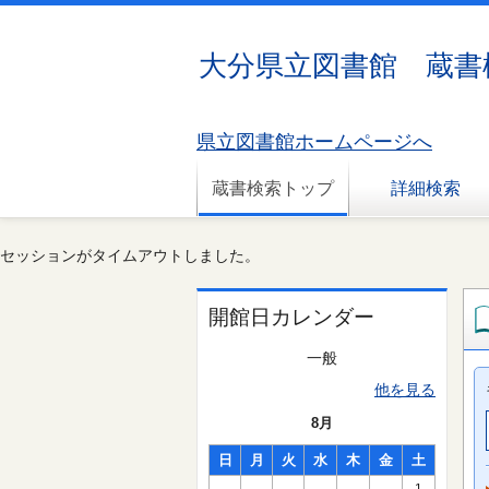
大分県立図書館 蔵書
県立図書館ホームページへ
蔵書検索トップ
詳細検索
セッションがタイムアウトしました。
開館日カレンダー
一般
他を見る
8月
日
月
火
水
木
金
土