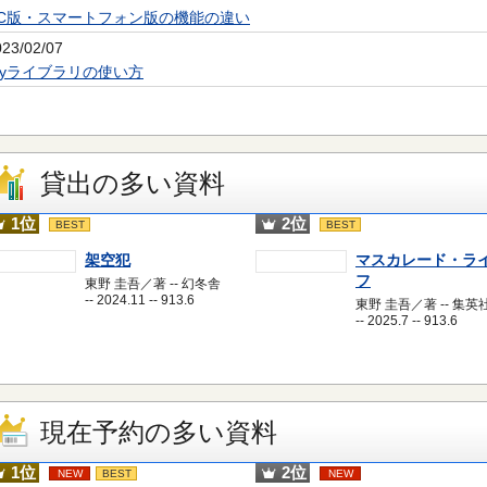
PC版・スマートフォン版の機能の違い
023/02/07
Myライブラリの使い方
貸出の多い資料
1位
2位
BEST
BEST
架空犯
マスカレード・ラ
フ
東野 圭吾／著 -- 幻冬舎
-- 2024.11 -- 913.6
東野 圭吾／著 -- 集英
-- 2025.7 -- 913.6
現在予約の多い資料
1位
2位
NEW
BEST
NEW