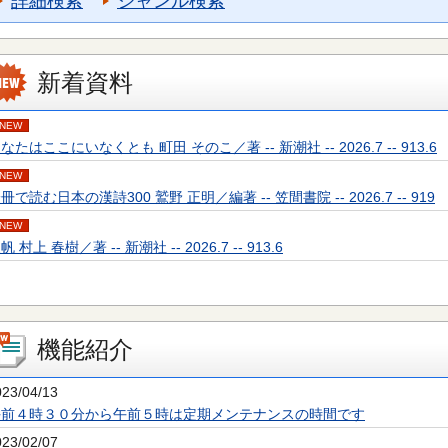
詳細検索
ジャンル検索
新着資料
NEW
なたはここにいなくとも 町田 そのこ／著 -- 新潮社 -- 2026.7 -- 913.6
NEW
冊で読む日本の漢詩300 鷲野 正明／編著 -- 笠間書院 -- 2026.7 -- 919
NEW
帆 村上 春樹／著 -- 新潮社 -- 2026.7 -- 913.6
機能紹介
023/04/13
午前４時３０分から午前５時は定期メンテナンスの時間です
023/02/07