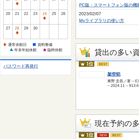
休
PC版・スマートフォン版の機
通
館
常
2023/02/07
20
21
22
23
24
25
26
日
休
通
Myライブラリの使い方
館
常
27
28
29
30
日
休
通
館
常
通常休館日
資料整備
日
休
年末年始休館
臨時休館
貸出の多い
館
日
1位
BEST
パスワード再発行
架空犯
東野 圭吾／著 -- 
-- 2024.11 -- 913.6
現在予約の
1位
NEW
BEST