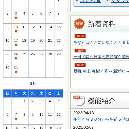
詳細検索
ジャン
1
2
3
4
5
6
7
8
通
新着資料
常
9
10
11
12
13
14
15
休
通
NEW
館
常
16
17
18
19
20
21
22
あなたはここにいなくとも 町田 そのこ／
日
休
通
館
NEW
常
23
24
25
26
27
28
29
一冊で読む日本の漢詩300 鷲野 正明／
日
休
通
館
NEW
常
30
31
日
夏帆 村上 春樹／著 -- 新潮社 -- 20
休
通
館
常
9月
日
休
館
日
月
火
水
木
金
土
日
機能紹介
1
2
3
4
5
2023/04/13
6
7
8
9
10
11
12
午前４時３０分から午前５時
通
常
2023/02/07
13
14
15
16
17
18
19