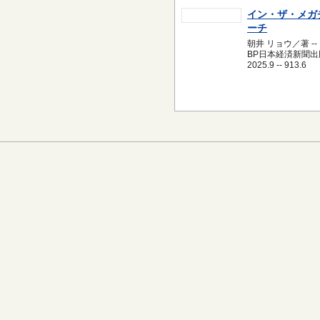
イン・ザ・メガ
ーチ
朝井 リョウ／著 --
BP日本経済新聞出版
2025.9 -- 913.6