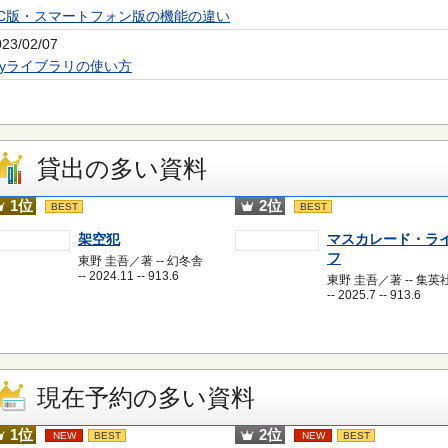
PC版・スマートフォン版の機能の違い
023/02/07
Myライブラリの使い方
貸出の多い資料
1位
2位
BEST
BEST
架空犯
マスカレード・ラ
フ
東野 圭吾／著 -- 幻冬舎
-- 2024.11 -- 913.6
東野 圭吾／著 -- 集英
-- 2025.7 -- 913.6
現在予約の多い資料
1位
2位
NEW
BEST
NEW
BEST