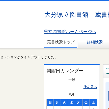
大分県立図書館 蔵書
県立図書館ホームページへ
蔵書検索トップ
詳細検索
セッションがタイムアウトしました。
開館日カレンダー
一般
他を見る
8月
日
月
火
水
木
金
土