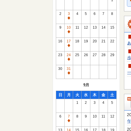
1
2
3
4
5
6
7
8
通
常
9
10
11
12
13
14
15
休
通
館
常
16
17
18
19
20
21
22
あ
日
休
通
館
常
23
24
25
26
27
28
29
歩
日
休
通
館
常
30
31
日
一
休
通
館
常
9月
日
休
館
日
月
火
水
木
金
土
日
1
2
3
4
5
2
6
7
8
9
10
11
12
通
常
2
13
14
15
16
17
18
19