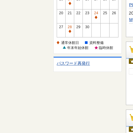
休
通
館
常
2
20
21
22
23
24
25
26
日
休
通
館
常
27
28
29
30
日
休
通
館
常
通常休館日
資料整備
日
休
年末年始休館
臨時休館
館
日
パスワード再発行