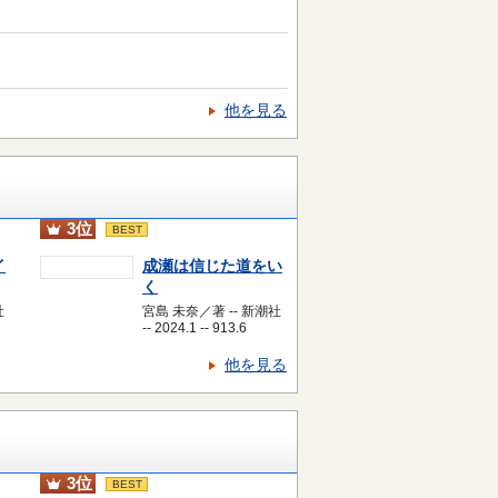
他を見る
3位
BEST
イ
成瀬は信じた道をい
く
社
宮島 未奈／著 -- 新潮社
-- 2024.1 -- 913.6
他を見る
3位
BEST