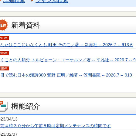
詳細検索
ジャンル検索
新着資料
NEW
なたはここにいなくとも 町田 そのこ／著 -- 新潮社 -- 2026.7 -- 913.6
NEW
くことの人類史 トルビョーン・エーケルン／著 -- 平凡社 -- 2026.7 -- 94
NEW
冊で読む日本の漢詩300 鷲野 正明／編著 -- 笠間書院 -- 2026.7 -- 919
機能紹介
023/04/13
午前４時３０分から午前５時は定期メンテナンスの時間です
023/02/07