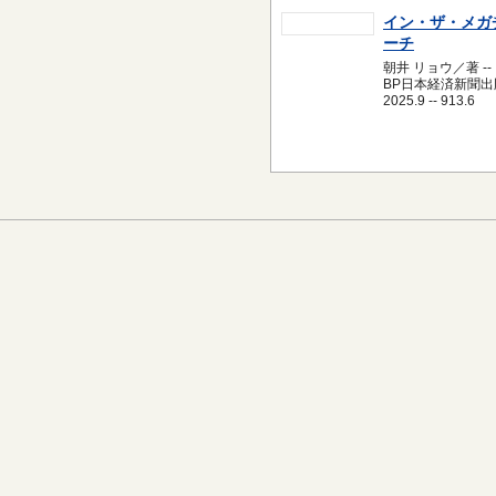
イン・ザ・メガ
ーチ
朝井 リョウ／著 --
BP日本経済新聞出版
2025.9 -- 913.6