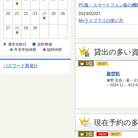
休
PC版・スマートフォン版の機
通
館
常
2023/02/07
20
21
22
23
24
25
26
日
休
通
Myライブラリの使い方
館
常
27
28
29
30
日
休
通
館
常
通常休館日
資料整備
日
休
年末年始休館
臨時休館
貸出の多い
館
日
1位
BEST
パスワード再発行
架空犯
東野 圭吾／著 -- 
-- 2024.11 -- 913.6
現在予約の
1位
NEW
BEST