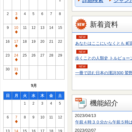
詳細検索
ジャン
1
2
3
4
5
6
7
8
通
新着資料
常
9
10
11
12
13
14
15
休
通
NEW
館
常
16
17
18
19
20
21
22
あなたはここにいなくとも 町田 そのこ／
日
休
通
館
NEW
常
23
24
25
26
27
28
29
歩くことの人類史 トルビョーン・エーケ
日
休
通
館
NEW
常
30
31
日
一冊で読む日本の漢詩300 鷲野 正明／
休
通
館
常
9月
日
休
館
日
月
火
水
木
金
土
日
機能紹介
1
2
3
4
5
2023/04/13
6
7
8
9
10
11
12
午前４時３０分から午前５時
通
常
2023/02/07
13
14
15
16
17
18
19