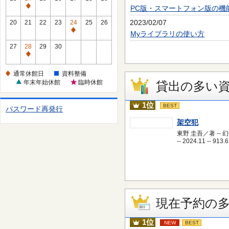
休
PC版・スマートフォン版の機
通
館
常
2023/02/07
20
21
22
23
24
25
26
日
休
通
Myライブラリの使い方
館
常
27
28
29
30
日
休
通
館
常
通常休館日
資料整備
日
休
年末年始休館
臨時休館
貸出の多い
館
日
1位
BEST
パスワード再発行
架空犯
東野 圭吾／著 -- 
-- 2024.11 -- 913.6
現在予約の
1位
NEW
BEST