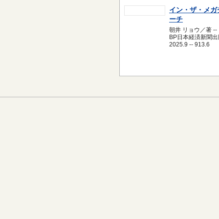
イン・ザ・メガ
ーチ
朝井 リョウ／著 --
BP日本経済新聞出版
2025.9 -- 913.6