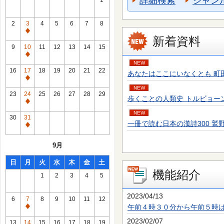
詳細検索
ジャン
1
2
3
4
5
6
7
8
通
新着資料
常
9
10
11
12
13
14
15
休
通
NEW
館
常
16
17
18
19
20
21
22
あなたはここにいなくとも 町田 そのこ／
日
休
通
館
NEW
常
23
24
25
26
27
28
29
歩くことの人類史 トルビョーン・エーケ
日
休
通
館
NEW
常
30
31
日
一冊で読む日本の漢詩300 鷲野 正明／
休
通
館
常
9月
日
休
館
日
月
火
水
木
金
土
日
機能紹介
1
2
3
4
5
2023/04/13
6
7
8
9
10
11
12
午前４時３０分から午前５時
通
常
2023/02/07
13
14
15
16
17
18
19