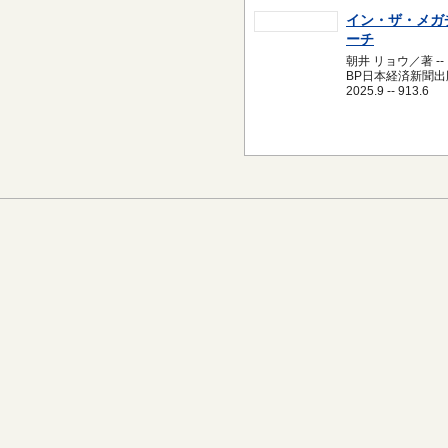
イン・ザ・メガ
ーチ
朝井 リョウ／著 --
BP日本経済新聞出版
2025.9 -- 913.6