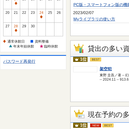
休
PC版・スマートフォン版の機
通
館
常
2023/02/07
20
21
22
23
24
25
26
日
休
通
Myライブラリの使い方
館
常
27
28
29
30
日
休
通
館
常
通常休館日
資料整備
日
休
年末年始休館
臨時休館
貸出の多い
館
日
1位
BEST
パスワード再発行
架空犯
東野 圭吾／著 -- 
-- 2024.11 -- 913.6
現在予約の
1位
NEW
BEST