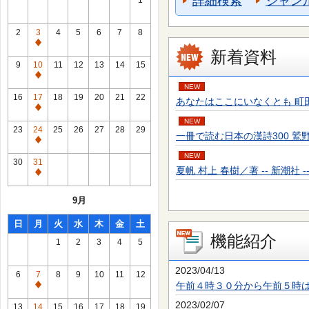
詳細検索
ジャン
1
2
3
4
5
6
7
8
通
新着資料
常
9
10
11
12
13
14
15
休
通
NEW
館
常
16
17
18
19
20
21
22
あなたはここにいなくとも 町田 そのこ／
日
休
通
館
NEW
常
23
24
25
26
27
28
29
一冊で読む日本の漢詩300 鷲野 正明／
日
休
通
館
NEW
常
30
31
日
夏帆 村上 春樹／著 -- 新潮社 -- 20
休
通
館
常
9月
日
休
館
日
月
火
水
木
金
土
日
機能紹介
1
2
3
4
5
2023/04/13
6
7
8
9
10
11
12
午前４時３０分から午前５時
通
常
2023/02/07
13
14
15
16
17
18
19