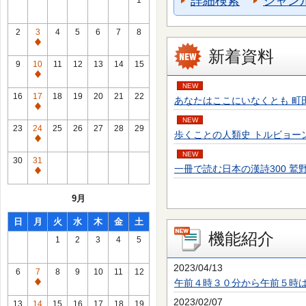
詳細検索
ジャン
1
2
3
4
5
6
7
8
通
新着資料
常
9
10
11
12
13
14
15
休
通
NEW
館
常
16
17
18
19
20
21
22
あなたはここにいなくとも 町田 そのこ／
日
休
通
館
NEW
常
23
24
25
26
27
28
29
歩くことの人類史 トルビョーン・エーケ
日
休
通
館
NEW
常
30
31
日
一冊で読む日本の漢詩300 鷲野 正明／
休
通
館
常
9月
日
休
館
日
月
火
水
木
金
土
日
機能紹介
1
2
3
4
5
2023/04/13
6
7
8
9
10
11
12
午前４時３０分から午前５時
通
常
2023/02/07
13
14
15
16
17
18
19