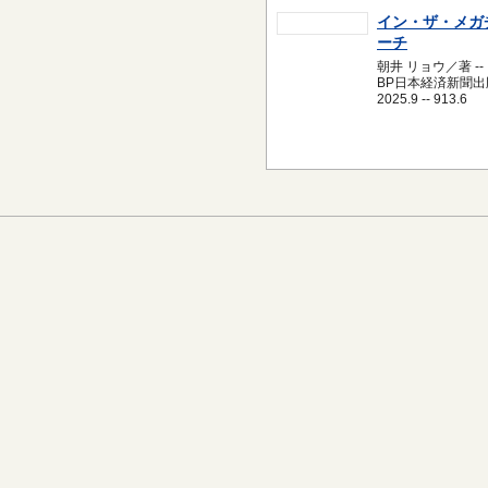
イン・ザ・メガ
ーチ
朝井 リョウ／著 --
BP日本経済新聞出版
2025.9 -- 913.6