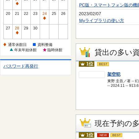
休
PC版・スマートフォン版の機
通
館
常
2023/02/07
20
21
22
23
24
25
26
日
休
通
Myライブラリの使い方
館
常
27
28
29
30
日
休
通
館
常
通常休館日
資料整備
日
休
年末年始休館
臨時休館
貸出の多い
館
日
1位
BEST
パスワード再発行
架空犯
東野 圭吾／著 -- 
-- 2024.11 -- 913.6
現在予約の
1位
NEW
BEST