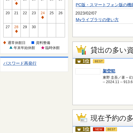
休
PC版・スマートフォン版の機
通
館
常
2023/02/07
20
21
22
23
24
25
26
日
休
通
Myライブラリの使い方
館
常
27
28
29
30
日
休
通
館
常
通常休館日
資料整備
日
休
年末年始休館
臨時休館
貸出の多い
館
日
1位
BEST
パスワード再発行
架空犯
東野 圭吾／著 -- 
-- 2024.11 -- 913.6
現在予約の
1位
NEW
BEST