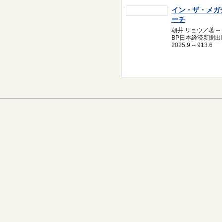
イン・ザ・メガ
ーチ
朝井 リョウ／著 --
BP日本経済新聞出版
2025.9 -- 913.6