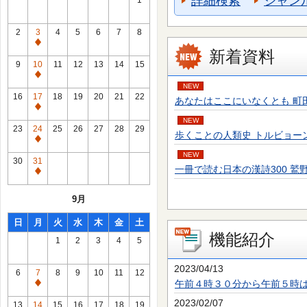
詳細検索
ジャン
1
2
3
4
5
6
7
8
通
新着資料
常
9
10
11
12
13
14
15
休
通
NEW
館
常
16
17
18
19
20
21
22
あなたはここにいなくとも 町田 そのこ／
日
休
通
館
NEW
常
23
24
25
26
27
28
29
歩くことの人類史 トルビョーン・エーケ
日
休
通
館
NEW
常
30
31
日
一冊で読む日本の漢詩300 鷲野 正明／
休
通
館
常
9月
日
休
館
日
月
火
水
木
金
土
日
機能紹介
1
2
3
4
5
2023/04/13
6
7
8
9
10
11
12
午前４時３０分から午前５時
通
常
2023/02/07
13
14
15
16
17
18
19