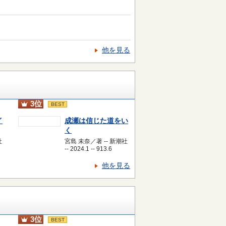
他を見る
3位
BEST
イ
成瀬は信じた道をい
く
社
宮島 未奈／著 -- 新潮社
-- 2024.1 -- 913.6
他を見る
3位
BEST