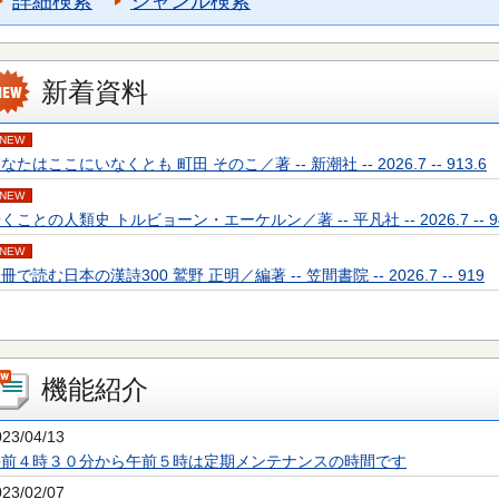
詳細検索
ジャンル検索
新着資料
NEW
なたはここにいなくとも 町田 そのこ／著 -- 新潮社 -- 2026.7 -- 913.6
NEW
くことの人類史 トルビョーン・エーケルン／著 -- 平凡社 -- 2026.7 -- 94
NEW
冊で読む日本の漢詩300 鷲野 正明／編著 -- 笠間書院 -- 2026.7 -- 919
機能紹介
023/04/13
午前４時３０分から午前５時は定期メンテナンスの時間です
023/02/07