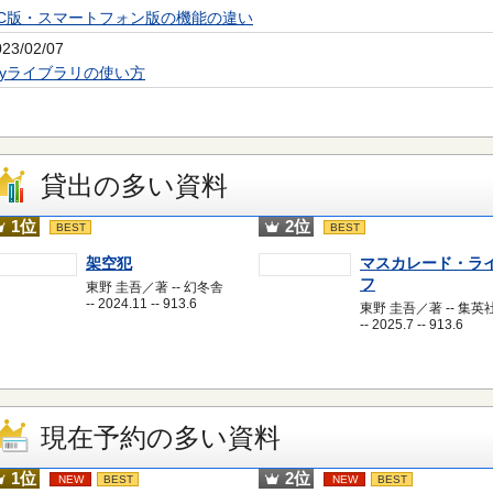
PC版・スマートフォン版の機能の違い
023/02/07
Myライブラリの使い方
貸出の多い資料
1位
2位
BEST
BEST
架空犯
マスカレード・ラ
フ
東野 圭吾／著 -- 幻冬舎
-- 2024.11 -- 913.6
東野 圭吾／著 -- 集英
-- 2025.7 -- 913.6
現在予約の多い資料
1位
2位
NEW
BEST
NEW
BEST