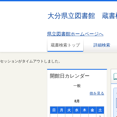
大分県立図書館 蔵書
県立図書館ホームページへ
蔵書検索トップ
詳細検索
セッションがタイムアウトしました。
開館日カレンダー
一般
他を見る
8月
日
月
火
水
木
金
土