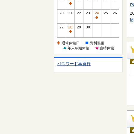
休
通
館
常
2
20
21
22
23
24
25
26
日
休
通
館
常
27
28
29
30
日
休
通
館
常
通常休館日
資料整備
日
休
年末年始休館
臨時休館
館
日
パスワード再発行