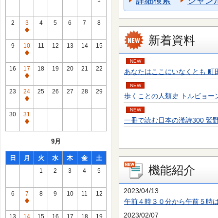
詳細検索
ジャン
1
2
3
4
5
6
7
8
通
新着資料
常
9
10
11
12
13
14
15
休
通
NEW
館
常
16
17
18
19
20
21
22
あなたはここにいなくとも 町田 そのこ／
日
休
通
館
NEW
常
23
24
25
26
27
28
29
歩くことの人類史 トルビョーン・エーケ
日
休
通
館
NEW
常
30
31
日
一冊で読む日本の漢詩300 鷲野 正明／
休
通
館
常
9月
日
休
館
日
月
火
水
木
金
土
日
機能紹介
1
2
3
4
5
2023/04/13
6
7
8
9
10
11
12
午前４時３０分から午前５時
通
常
2023/02/07
13
14
15
16
17
18
19