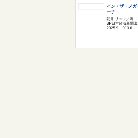
イン・ザ・メガ
ーチ
朝井 リョウ／著 --
BP日本経済新聞出版
2025.9 -- 913.6