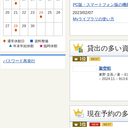
休
PC版・スマートフォン版の機
通
館
常
2023/02/07
20
21
22
23
24
25
26
日
休
通
Myライブラリの使い方
館
常
27
28
29
30
日
休
通
館
常
通常休館日
資料整備
日
休
年末年始休館
臨時休館
貸出の多い
館
日
1位
BEST
パスワード再発行
架空犯
東野 圭吾／著 -- 
-- 2024.11 -- 913.6
現在予約の
1位
NEW
BEST