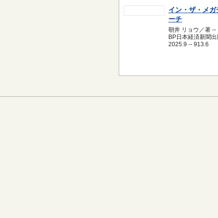
イン・ザ・メガ
ーチ
朝井 リョウ／著 --
BP日本経済新聞出版
2025.9 -- 913.6