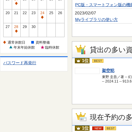
休
PC版・スマートフォン版の機
通
館
常
2023/02/07
20
21
22
23
24
25
26
日
休
通
Myライブラリの使い方
館
常
27
28
29
30
日
休
通
館
常
通常休館日
資料整備
日
休
年末年始休館
臨時休館
貸出の多い
館
日
1位
BEST
パスワード再発行
架空犯
東野 圭吾／著 -- 
-- 2024.11 -- 913.6
現在予約の
1位
NEW
BEST