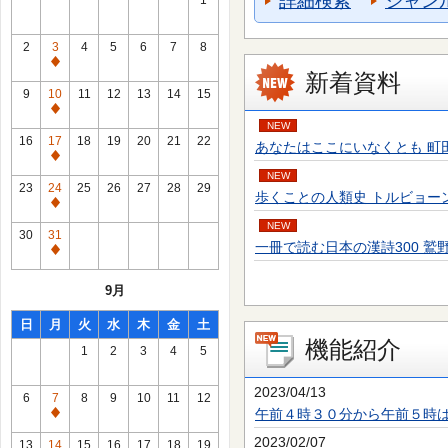
詳細検索
ジャン
1
2
3
4
5
6
7
8
通
新着資料
常
9
10
11
12
13
14
15
休
通
NEW
館
常
16
17
18
19
20
21
22
あなたはここにいなくとも 町田 そのこ／
日
休
通
館
NEW
常
23
24
25
26
27
28
29
歩くことの人類史 トルビョーン・エーケ
日
休
通
館
NEW
常
30
31
日
一冊で読む日本の漢詩300 鷲野 正明／
休
通
館
常
9月
日
休
館
日
月
火
水
木
金
土
日
機能紹介
1
2
3
4
5
2023/04/13
6
7
8
9
10
11
12
午前４時３０分から午前５時
通
常
2023/02/07
13
14
15
16
17
18
19