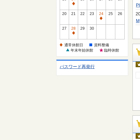
休
通
館
常
2
20
21
22
23
24
25
26
日
休
通
館
常
27
28
29
30
日
休
通
館
常
通常休館日
資料整備
日
休
年末年始休館
臨時休館
館
日
パスワード再発行