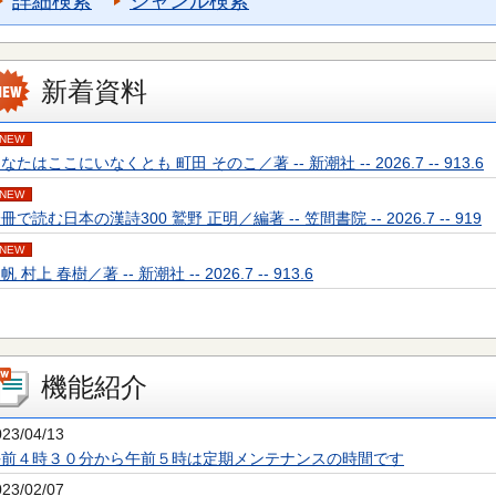
詳細検索
ジャンル検索
新着資料
NEW
なたはここにいなくとも 町田 そのこ／著 -- 新潮社 -- 2026.7 -- 913.6
NEW
冊で読む日本の漢詩300 鷲野 正明／編著 -- 笠間書院 -- 2026.7 -- 919
NEW
帆 村上 春樹／著 -- 新潮社 -- 2026.7 -- 913.6
機能紹介
023/04/13
午前４時３０分から午前５時は定期メンテナンスの時間です
023/02/07