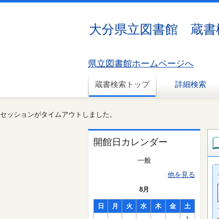
大分県立図書館 蔵書
県立図書館ホームページへ
蔵書検索トップ
詳細検索
セッションがタイムアウトしました。
開館日カレンダー
一般
他を見る
8月
日
月
火
水
木
金
土