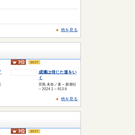
他を見る
3位
BEST
イ
成瀬は信じた道をい
く
社
宮島 未奈／著 -- 新潮社
-- 2024.1 -- 913.6
他を見る
3位
BEST