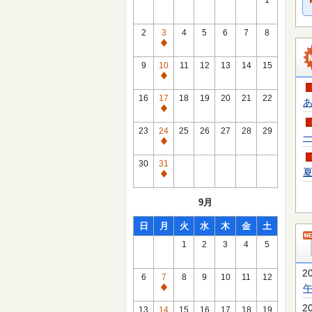
1
2
3
4
5
6
7
8
通
常
9
10
11
12
13
14
15
休
通
館
常
16
17
18
19
20
21
22
あ
日
休
通
館
常
23
24
25
26
27
28
29
一
日
休
通
館
常
30
31
日
夏
休
通
館
常
9月
日
休
館
日
月
火
水
木
金
土
日
1
2
3
4
5
2
6
7
8
9
10
11
12
通
常
2
13
14
15
16
17
18
19