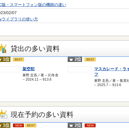
PC版・スマートフォン版の機能の違い
023/02/07
Myライブラリの使い方
貸出の多い資料
1位
2位
BEST
BEST
架空犯
マスカレード・ラ
フ
東野 圭吾／著 -- 幻冬舎
-- 2024.11 -- 913.6
東野 圭吾／著 -- 集英
-- 2025.7 -- 913.6
現在予約の多い資料
1位
2位
NEW
BEST
NEW