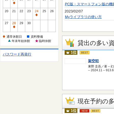
休
PC版・スマートフォン版の機
通
館
常
2023/02/07
20
21
22
23
24
25
26
日
休
通
Myライブラリの使い方
館
常
27
28
29
30
日
休
通
館
常
通常休館日
資料整備
日
休
年末年始休館
臨時休館
貸出の多い
館
日
1位
BEST
パスワード再発行
架空犯
東野 圭吾／著 -- 
-- 2024.11 -- 913.6
現在予約の
1位
NEW
BEST