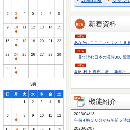
詳細検索
ジャン
1
2
3
4
5
6
7
8
通
新着資料
常
9
10
11
12
13
14
15
休
通
NEW
館
常
16
17
18
19
20
21
22
あなたはここにいなくとも 町田 そのこ／
日
休
通
館
NEW
常
23
24
25
26
27
28
29
一冊で読む日本の漢詩300 鷲野 正明／
日
休
通
館
NEW
常
30
31
日
夏帆 村上 春樹／著 -- 新潮社 -- 20
休
通
館
常
9月
日
休
館
日
月
火
水
木
金
土
日
機能紹介
1
2
3
4
5
2023/04/13
6
7
8
9
10
11
12
午前４時３０分から午前５時
通
常
2023/02/07
13
14
15
16
17
18
19