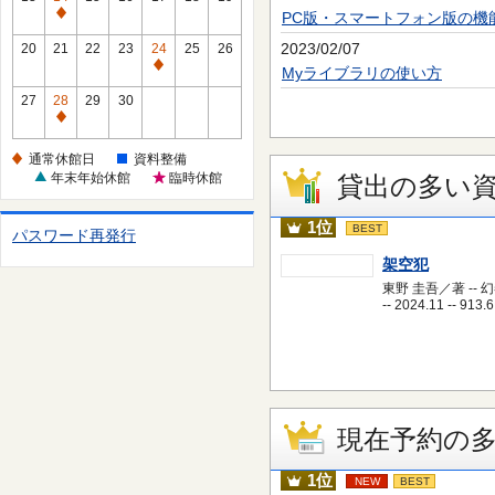
休
PC版・スマートフォン版の機
通
館
常
2023/02/07
20
21
22
23
24
25
26
日
休
通
Myライブラリの使い方
館
常
27
28
29
30
日
休
通
館
常
通常休館日
資料整備
日
休
年末年始休館
臨時休館
貸出の多い
館
日
1位
BEST
パスワード再発行
架空犯
東野 圭吾／著 -- 
-- 2024.11 -- 913.6
現在予約の
1位
NEW
BEST