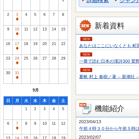
詳細検索
ジャン
1
2
3
4
5
6
7
8
通
新着資料
常
9
10
11
12
13
14
15
休
通
NEW
館
常
16
17
18
19
20
21
22
あなたはここにいなくとも 町田 そのこ／
日
休
通
館
NEW
常
23
24
25
26
27
28
29
一冊で読む日本の漢詩300 鷲野 正明／
日
休
通
館
NEW
常
30
31
日
夏帆 村上 春樹／著 -- 新潮社 -- 20
休
通
館
常
9月
日
休
館
日
月
火
水
木
金
土
日
機能紹介
1
2
3
4
5
2023/04/13
6
7
8
9
10
11
12
午前４時３０分から午前５時
通
常
2023/02/07
13
14
15
16
17
18
19