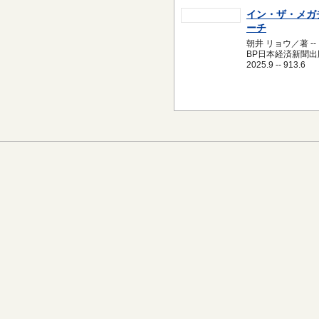
イン・ザ・メガ
ーチ
朝井 リョウ／著 --
BP日本経済新聞出版
2025.9 -- 913.6