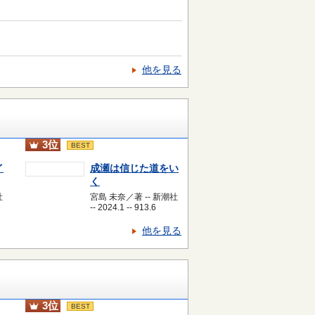
他を見る
3位
BEST
イ
成瀬は信じた道をい
く
社
宮島 未奈／著 -- 新潮社
-- 2024.1 -- 913.6
他を見る
3位
BEST