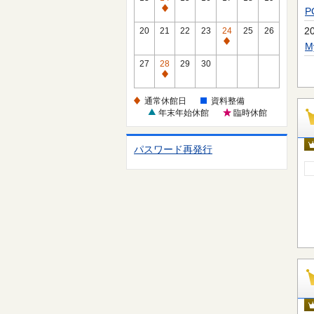
休
通
館
常
2
20
21
22
23
24
25
26
日
休
通
館
常
27
28
29
30
日
休
通
館
常
通常休館日
資料整備
日
休
年末年始休館
臨時休館
館
日
パスワード再発行