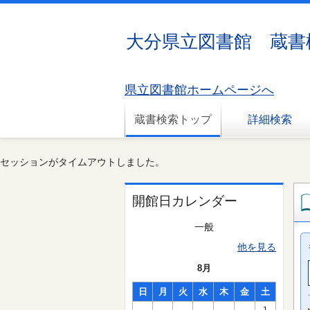
大分県立図書館 蔵書
県立図書館ホームページへ
蔵書検索トップ
詳細検索
セッションがタイムアウトしました。
開館日カレンダー
一般
他を見る
8月
日
月
火
水
木
金
土