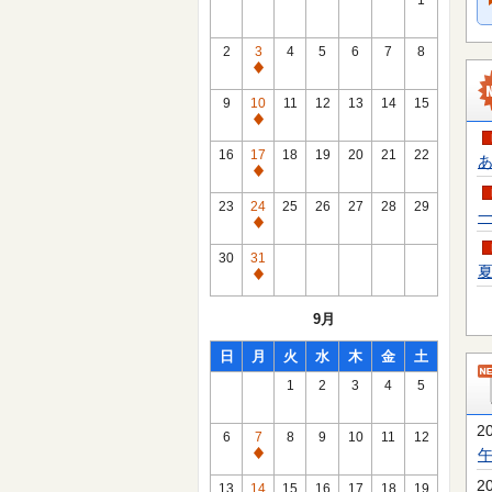
1
2
3
4
5
6
7
8
通
常
9
10
11
12
13
14
15
休
通
館
常
16
17
18
19
20
21
22
あ
日
休
通
館
常
23
24
25
26
27
28
29
一
日
休
通
館
常
30
31
日
夏
休
通
館
常
9月
日
休
館
日
月
火
水
木
金
土
日
1
2
3
4
5
2
6
7
8
9
10
11
12
通
常
2
13
14
15
16
17
18
19