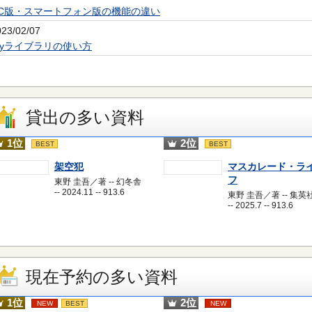
PC版・スマートフォン版の機能の違い
023/02/07
Myライブラリの使い方
貸出の多い資料
1位
2位
BEST
BEST
架空犯
マスカレード・ラ
フ
東野 圭吾／著 -- 幻冬舎
-- 2024.11 -- 913.6
東野 圭吾／著 -- 集英
-- 2025.7 -- 913.6
現在予約の多い資料
1位
2位
NEW
BEST
NEW