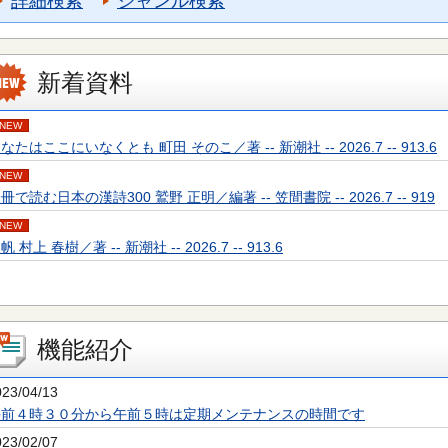
詳細検索
ジャンル検索
新着資料
NEW
なたはここにいなくとも 町田 そのこ／著 -- 新潮社 -- 2026.7 -- 913.6
NEW
冊で読む日本の漢詩300 鷲野 正明／編著 -- 笠間書院 -- 2026.7 -- 919
NEW
帆 村上 春樹／著 -- 新潮社 -- 2026.7 -- 913.6
機能紹介
023/04/13
午前４時３０分から午前５時は定期メンテナンスの時間です
023/02/07