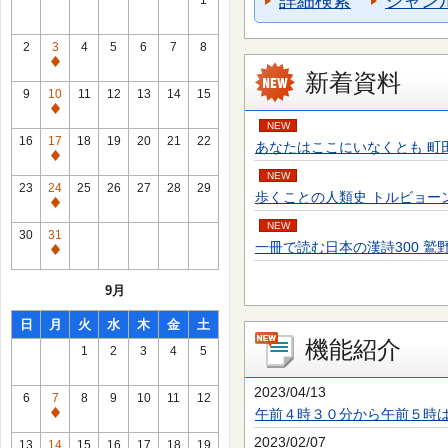
詳細検索
ジャン
1
2
3
4
5
6
7
8
通
新着資料
常
9
10
11
12
13
14
15
休
通
NEW
館
常
16
17
18
19
20
21
22
あなたはここにいなくとも 町田 そのこ／
日
休
通
館
NEW
常
23
24
25
26
27
28
29
歩くことの人類史 トルビョーン・エーケ
日
休
通
館
NEW
常
30
31
日
一冊で読む日本の漢詩300 鷲野 正明／
休
通
館
常
9月
日
休
館
日
月
火
水
木
金
土
日
機能紹介
1
2
3
4
5
2023/04/13
6
7
8
9
10
11
12
午前４時３０分から午前５時
通
常
2023/02/07
13
14
15
16
17
18
19