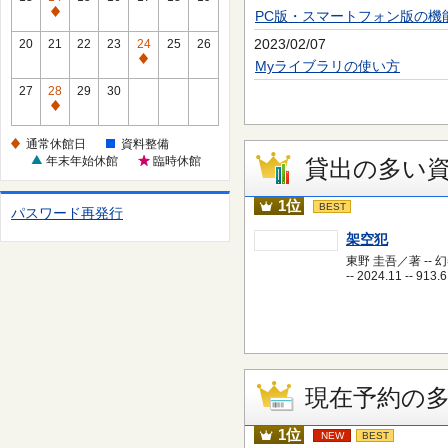
休
PC版・スマートフォン版の機
通
館
常
2023/02/07
20
21
22
23
24
25
26
日
休
通
Myライブラリの使い方
館
常
27
28
29
30
日
休
通
館
常
通常休館日
資料整備
日
休
年末年始休館
臨時休館
貸出の多い
館
日
1位
BEST
パスワード再発行
架空犯
東野 圭吾／著 -- 
-- 2024.11 -- 913.6
現在予約の
1位
NEW
BEST