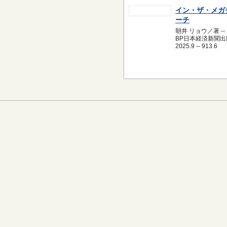
イン・ザ・メガ
ーチ
朝井 リョウ／著 --
BP日本経済新聞出版
2025.9 -- 913.6