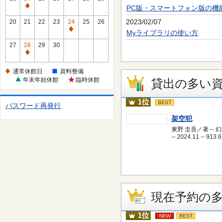
休
PC版・スマートフォン版の機
通
館
常
2023/02/07
20
21
22
23
24
25
26
日
休
通
Myライブラリの使い方
館
常
27
28
29
30
日
休
通
館
常
通常休館日
資料整備
日
休
年末年始休館
臨時休館
貸出の多い
館
日
1位
BEST
パスワード再発行
架空犯
東野 圭吾／著 -- 
-- 2024.11 -- 913.6
現在予約の
1位
NEW
BEST