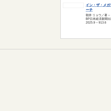
イン・ザ・メガ
ーチ
朝井 リョウ／著 --
BP日本経済新聞出版
2025.9 -- 913.6