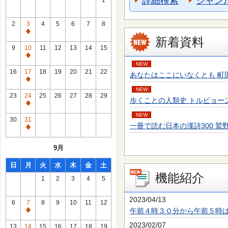
詳細検索
ジャン
1
2
3
4
5
6
7
8
通
新着資料
常
9
10
11
12
13
14
15
休
通
NEW
館
常
16
17
18
19
20
21
22
あなたはここにいなくとも 町田 そのこ／
日
休
通
館
NEW
常
23
24
25
26
27
28
29
歩くことの人類史 トルビョーン・エーケ
日
休
通
館
NEW
常
30
31
日
一冊で読む日本の漢詩300 鷲野 正明／
休
通
館
常
9月
日
休
館
日
月
火
水
木
金
土
日
機能紹介
1
2
3
4
5
2023/04/13
6
7
8
9
10
11
12
午前４時３０分から午前５時
通
常
2023/02/07
13
14
15
16
17
18
19