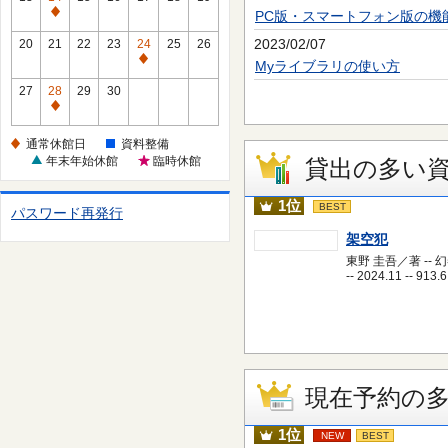
休
PC版・スマートフォン版の機
通
館
常
2023/02/07
20
21
22
23
24
25
26
日
休
通
Myライブラリの使い方
館
常
27
28
29
30
日
休
通
館
常
通常休館日
資料整備
日
休
年末年始休館
臨時休館
貸出の多い
館
日
1位
BEST
パスワード再発行
架空犯
東野 圭吾／著 -- 
-- 2024.11 -- 913.6
現在予約の
1位
NEW
BEST