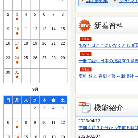
詳細検索
ジャン
1
2
3
4
5
6
7
8
通
新着資料
常
9
10
11
12
13
14
15
休
通
NEW
館
常
16
17
18
19
20
21
22
あなたはここにいなくとも 町田 そのこ／
日
休
通
館
NEW
常
23
24
25
26
27
28
29
一冊で読む日本の漢詩300 鷲野 正明／
日
休
通
館
NEW
常
30
31
日
夏帆 村上 春樹／著 -- 新潮社 -- 20
休
通
館
常
9月
日
休
館
日
月
火
水
木
金
土
日
機能紹介
1
2
3
4
5
2023/04/13
6
7
8
9
10
11
12
午前４時３０分から午前５時
通
常
2023/02/07
13
14
15
16
17
18
19