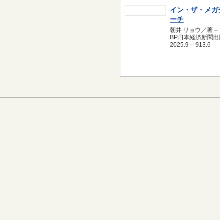
イン・ザ・メガ
ーチ
朝井 リョウ／著 --
BP日本経済新聞出版
2025.9 -- 913.6