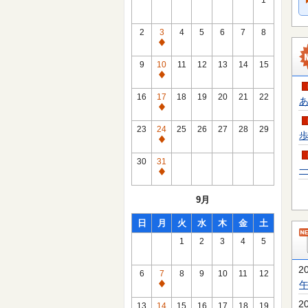
1
2
3
4
5
6
7
8
通
常
9
10
11
12
13
14
15
休
通
館
常
16
17
18
19
20
21
22
あ
日
休
通
館
常
23
24
25
26
27
28
29
歩
日
休
通
館
常
30
31
日
一
休
通
館
常
9月
日
休
館
日
月
火
水
木
金
土
日
1
2
3
4
5
2
6
7
8
9
10
11
12
通
常
2
13
14
15
16
17
18
19