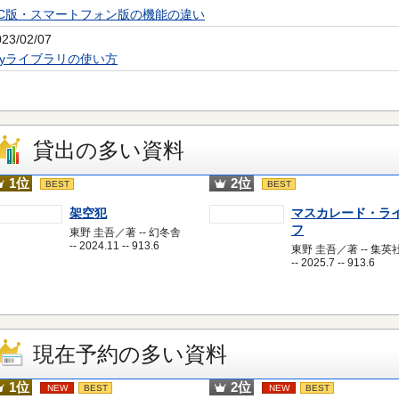
PC版・スマートフォン版の機能の違い
023/02/07
Myライブラリの使い方
貸出の多い資料
1位
2位
BEST
BEST
架空犯
マスカレード・ラ
フ
東野 圭吾／著 -- 幻冬舎
-- 2024.11 -- 913.6
東野 圭吾／著 -- 集英
-- 2025.7 -- 913.6
現在予約の多い資料
1位
2位
NEW
BEST
NEW
BEST