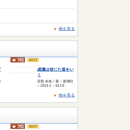
他を見る
3位
BEST
イ
成瀬は信じた道をい
く
社
宮島 未奈／著 -- 新潮社
-- 2024.1 -- 913.6
他を見る
3位
BEST