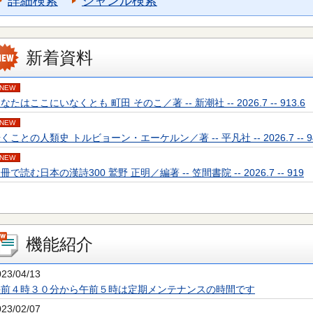
詳細検索
ジャンル検索
新着資料
NEW
なたはここにいなくとも 町田 そのこ／著 -- 新潮社 -- 2026.7 -- 913.6
NEW
くことの人類史 トルビョーン・エーケルン／著 -- 平凡社 -- 2026.7 -- 94
NEW
冊で読む日本の漢詩300 鷲野 正明／編著 -- 笠間書院 -- 2026.7 -- 919
機能紹介
023/04/13
午前４時３０分から午前５時は定期メンテナンスの時間です
023/02/07