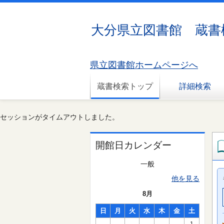
大分県立図書館 蔵書
県立図書館ホームページへ
蔵書検索トップ
詳細検索
セッションがタイムアウトしました。
開館日カレンダー
一般
他を見る
8月
日
月
火
水
木
金
土