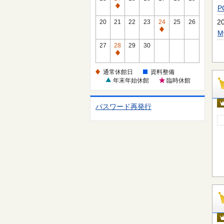
休
通
館
常
2
20
21
22
23
24
25
26
日
休
通
館
常
27
28
29
30
日
休
通
館
常
通常休館日
資料整備
日
休
年末年始休館
臨時休館
館
日
パスワード再発行