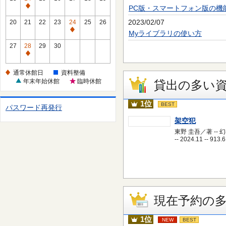
休
PC版・スマートフォン版の機
通
館
常
2023/02/07
20
21
22
23
24
25
26
日
休
通
Myライブラリの使い方
館
常
27
28
29
30
日
休
通
館
常
通常休館日
資料整備
日
休
年末年始休館
臨時休館
貸出の多い
館
日
1位
BEST
パスワード再発行
架空犯
東野 圭吾／著 -- 
-- 2024.11 -- 913.6
現在予約の
1位
NEW
BEST