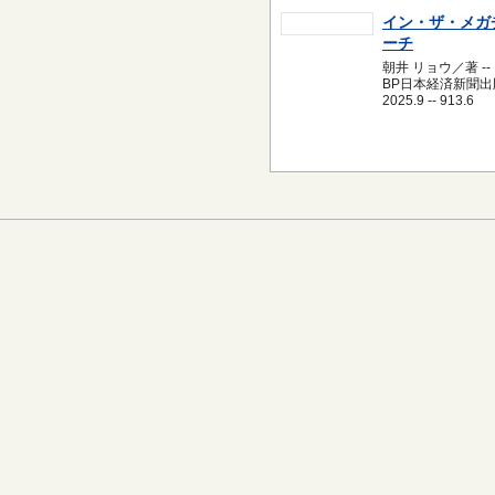
イン・ザ・メガ
ーチ
朝井 リョウ／著 --
BP日本経済新聞出版
2025.9 -- 913.6