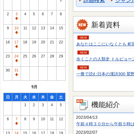
詳細検索
ジャン
1
2
3
4
5
6
7
8
通
新着資料
常
9
10
11
12
13
14
15
休
通
NEW
館
常
16
17
18
19
20
21
22
あなたはここにいなくとも 町田 そのこ／
日
休
通
館
NEW
常
23
24
25
26
27
28
29
歩くことの人類史 トルビョーン・エーケ
日
休
通
館
NEW
常
30
31
日
一冊で読む日本の漢詩300 鷲野 正明／
休
通
館
常
9月
日
休
館
日
月
火
水
木
金
土
日
機能紹介
1
2
3
4
5
2023/04/13
6
7
8
9
10
11
12
午前４時３０分から午前５時
通
常
2023/02/07
13
14
15
16
17
18
19