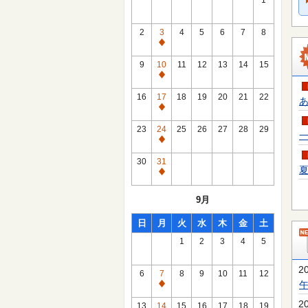
1
2
3
4
5
6
7
8
通
常
9
10
11
12
13
14
15
休
通
館
常
16
17
18
19
20
21
22
あ
日
休
通
館
常
23
24
25
26
27
28
29
一
日
休
通
館
常
30
31
日
夏
休
通
館
常
9月
日
休
館
日
月
火
水
木
金
土
日
1
2
3
4
5
2
6
7
8
9
10
11
12
通
常
2
13
14
15
16
17
18
19