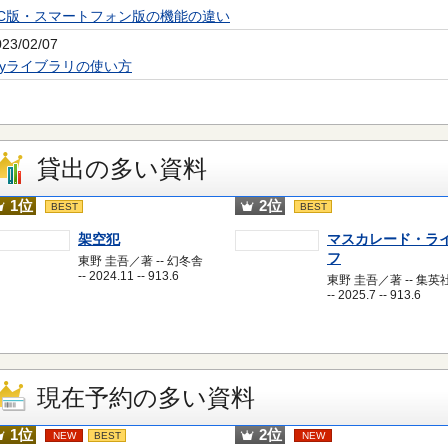
PC版・スマートフォン版の機能の違い
023/02/07
Myライブラリの使い方
貸出の多い資料
1位
2位
BEST
BEST
架空犯
マスカレード・ラ
フ
東野 圭吾／著 -- 幻冬舎
-- 2024.11 -- 913.6
東野 圭吾／著 -- 集英
-- 2025.7 -- 913.6
現在予約の多い資料
1位
2位
NEW
BEST
NEW