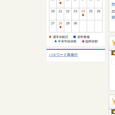
休
通
館
常
2
20
21
22
23
24
25
26
日
休
通
館
常
27
28
29
30
日
休
通
館
常
通常休館日
資料整備
日
休
年末年始休館
臨時休館
館
日
パスワード再発行