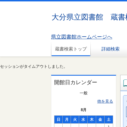
大分県立図書館 蔵書
県立図書館ホームページへ
蔵書検索トップ
詳細検索
セッションがタイムアウトしました。
開館日カレンダー
一般
他を見る
8月
日
月
火
水
木
金
土