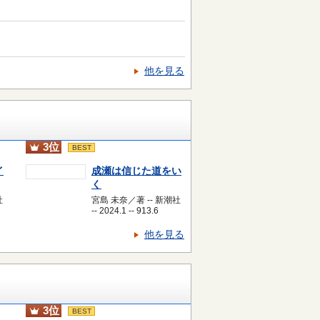
他を見る
3位
BEST
イ
成瀬は信じた道をい
く
社
宮島 未奈／著 -- 新潮社
-- 2024.1 -- 913.6
他を見る
3位
BEST