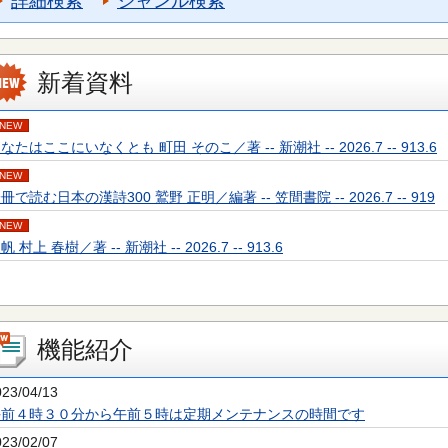
詳細検索
ジャンル検索
新着資料
NEW
なたはここにいなくとも 町田 そのこ／著 -- 新潮社 -- 2026.7 -- 913.6
NEW
冊で読む日本の漢詩300 鷲野 正明／編著 -- 笠間書院 -- 2026.7 -- 919
NEW
帆 村上 春樹／著 -- 新潮社 -- 2026.7 -- 913.6
機能紹介
023/04/13
午前４時３０分から午前５時は定期メンテナンスの時間です
023/02/07