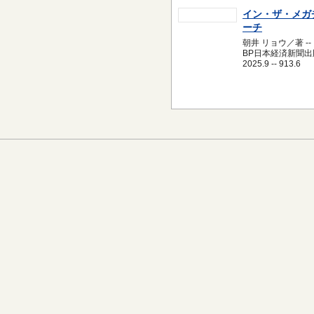
イン・ザ・メガ
ーチ
朝井 リョウ／著 --
BP日本経済新聞出版
2025.9 -- 913.6