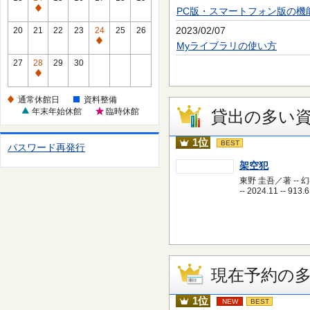
休
PC版・スマートフォン版の機
通
館
常
2023/02/07
20
21
22
23
24
25
26
日
休
通
Myライブラリの使い方
館
常
27
28
29
30
日
休
通
館
常
通常休館日
資料整備
日
休
年末年始休館
臨時休館
貸出の多い
館
日
1位
BEST
パスワード再発行
架空犯
東野 圭吾／著 -- 
-- 2024.11 -- 913.6
現在予約の
1位
NEW
BEST