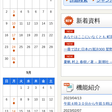
詳細検索
ジャン
1
2
3
4
5
6
7
8
通
新着資料
常
9
10
11
12
13
14
15
休
通
NEW
館
常
16
17
18
19
20
21
22
あなたはここにいなくとも 町田 そのこ／
日
休
通
館
NEW
常
23
24
25
26
27
28
29
一冊で読む日本の漢詩300 鷲野 正明／
日
休
通
館
NEW
常
30
31
日
夏帆 村上 春樹／著 -- 新潮社 -- 20
休
通
館
常
9月
日
休
館
日
月
火
水
木
金
土
日
機能紹介
1
2
3
4
5
2023/04/13
6
7
8
9
10
11
12
午前４時３０分から午前５時
通
常
2023/02/07
13
14
15
16
17
18
19