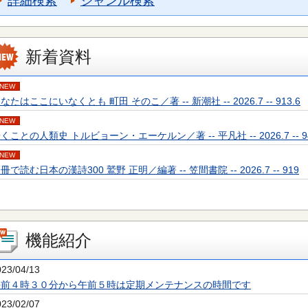
詳細検索
ジャンル検索
新着資料
NEW
なたはここにいなくとも 町田 そのこ／著 -- 新潮社 -- 2026.7 -- 913.6
NEW
くことの人類史 トルビョーン・エーケルン／著 -- 平凡社 -- 2026.7 -- 94
NEW
冊で読む日本の漢詩300 鷲野 正明／編著 -- 笠間書院 -- 2026.7 -- 919
機能紹介
023/04/13
午前４時３０分から午前５時は定期メンテナンスの時間です
023/02/07