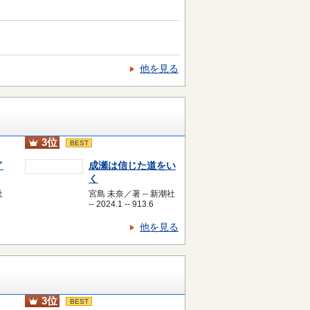
他を見る
3位
BEST
イ
成瀬は信じた道をい
く
社
宮島 未奈／著 -- 新潮社
-- 2024.1 -- 913.6
他を見る
3位
BEST