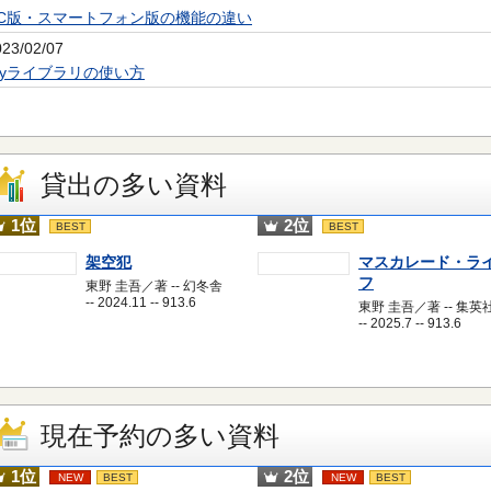
PC版・スマートフォン版の機能の違い
023/02/07
Myライブラリの使い方
貸出の多い資料
1位
2位
BEST
BEST
架空犯
マスカレード・ラ
フ
東野 圭吾／著 -- 幻冬舎
-- 2024.11 -- 913.6
東野 圭吾／著 -- 集英
-- 2025.7 -- 913.6
現在予約の多い資料
1位
2位
NEW
BEST
NEW
BEST