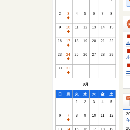
1
2
3
4
5
6
7
8
通
常
9
10
11
12
13
14
15
休
通
館
常
16
17
18
19
20
21
22
あ
日
休
通
館
常
23
24
25
26
27
28
29
歩
日
休
通
館
常
30
31
日
一
休
通
館
常
9月
日
休
館
日
月
火
水
木
金
土
日
1
2
3
4
5
2
6
7
8
9
10
11
12
通
常
2
13
14
15
16
17
18
19