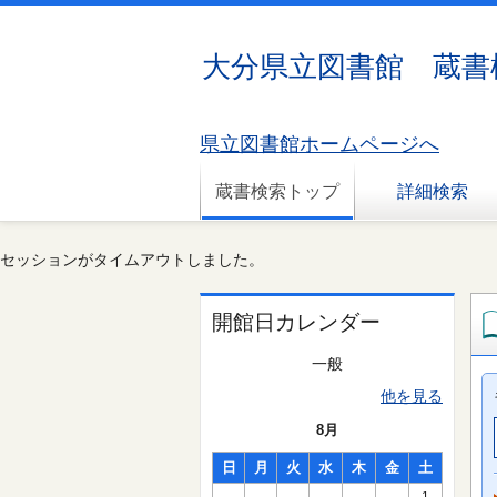
大分県立図書館 蔵書
県立図書館ホームページへ
蔵書検索トップ
詳細検索
セッションがタイムアウトしました。
開館日カレンダー
一般
他を見る
8月
日
月
火
水
木
金
土