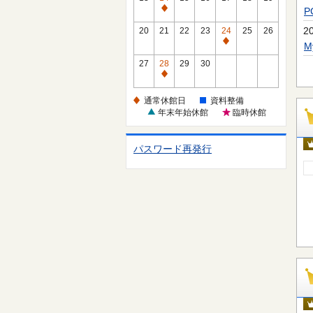
休
通
館
常
2
20
21
22
23
24
25
26
日
休
通
館
常
27
28
29
30
日
休
通
館
常
通常休館日
資料整備
日
休
年末年始休館
臨時休館
館
日
パスワード再発行