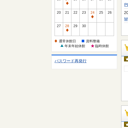
休
通
館
常
2
20
21
22
23
24
25
26
日
休
通
館
常
27
28
29
30
日
休
通
館
常
通常休館日
資料整備
日
休
年末年始休館
臨時休館
館
日
パスワード再発行