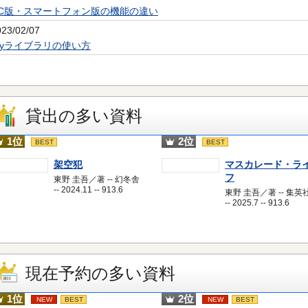
PC版・スマートフォン版の機能の違い
023/02/07
Myライブラリの使い方
貸出の多い資料
1位
2位
BEST
BEST
架空犯
マスカレード・ラ
フ
東野 圭吾／著 -- 幻冬舎
-- 2024.11 -- 913.6
東野 圭吾／著 -- 集英
-- 2025.7 -- 913.6
現在予約の多い資料
1位
2位
NEW
BEST
NEW
BEST