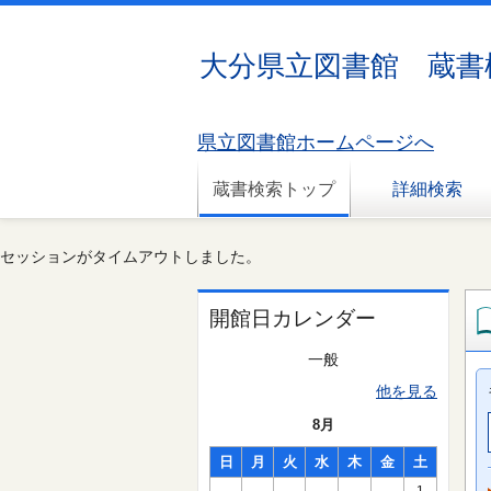
大分県立図書館 蔵書
県立図書館ホームページへ
蔵書検索トップ
詳細検索
セッションがタイムアウトしました。
開館日カレンダー
一般
他を見る
8月
日
月
火
水
木
金
土