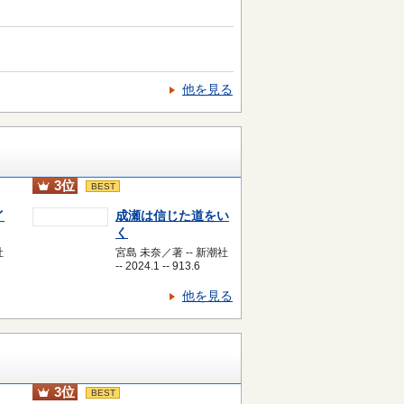
他を見る
3位
BEST
イ
成瀬は信じた道をい
く
社
宮島 未奈／著 -- 新潮社
-- 2024.1 -- 913.6
他を見る
3位
BEST