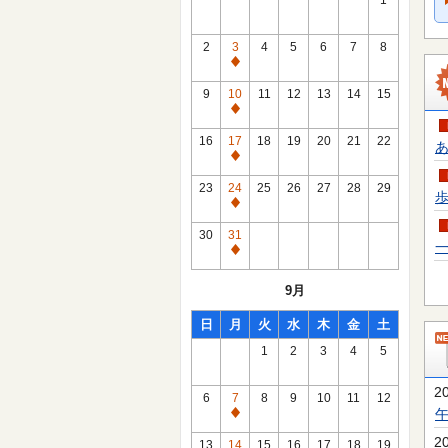
1
2
3
4
5
6
7
8
通
常
9
10
11
12
13
14
15
休
通
館
常
16
17
18
19
20
21
22
あ
日
休
通
館
常
23
24
25
26
27
28
29
歩
日
休
通
館
常
30
31
日
一
休
通
館
常
9月
日
休
館
日
月
火
水
木
金
土
日
1
2
3
4
5
2
6
7
8
9
10
11
12
通
常
2
13
14
15
16
17
18
19