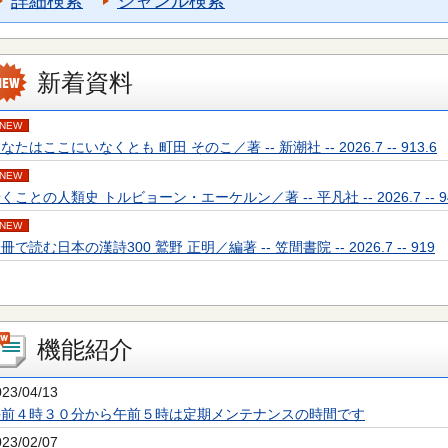
詳細検索
ジャンル検索
新着資料
NEW
なたはここにいなくとも 町田 そのこ／著 -- 新潮社 -- 2026.7 -- 913.6
NEW
くことの人類史 トルビョーン・エーケルン／著 -- 平凡社 -- 2026.7 -- 94
NEW
冊で読む日本の漢詩300 鷲野 正明／編著 -- 笠間書院 -- 2026.7 -- 919
機能紹介
023/04/13
午前４時３０分から午前５時は定期メンテナンスの時間です
023/02/07