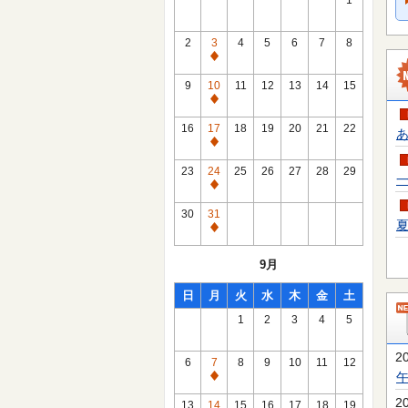
1
2
3
4
5
6
7
8
通
常
9
10
11
12
13
14
15
休
通
館
常
16
17
18
19
20
21
22
あ
日
休
通
館
常
23
24
25
26
27
28
29
一
日
休
通
館
常
30
31
日
夏
休
通
館
常
9月
日
休
館
日
月
火
水
木
金
土
日
1
2
3
4
5
2
6
7
8
9
10
11
12
通
常
2
13
14
15
16
17
18
19