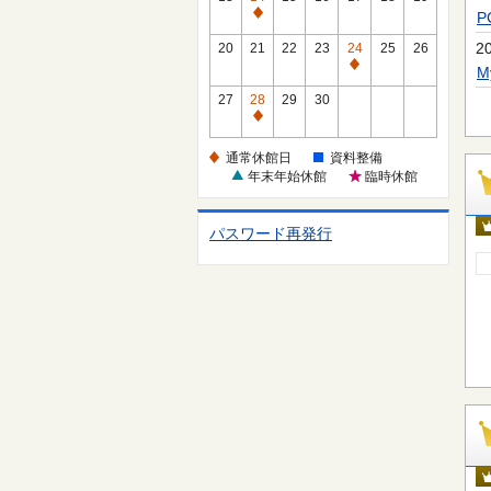
休
通
館
常
2
20
21
22
23
24
25
26
日
休
通
館
常
27
28
29
30
日
休
通
館
常
通常休館日
資料整備
日
休
年末年始休館
臨時休館
館
日
パスワード再発行