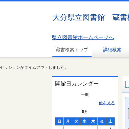
大分県立図書館 蔵書
県立図書館ホームページへ
蔵書検索トップ
詳細検索
セッションがタイムアウトしました。
開館日カレンダー
一般
他を見る
8月
日
月
火
水
木
金
土