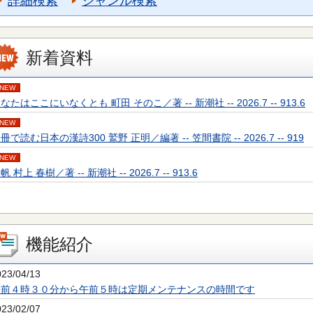
詳細検索
ジャンル検索
新着資料
NEW
なたはここにいなくとも 町田 そのこ／著 -- 新潮社 -- 2026.7 -- 913.6
NEW
冊で読む日本の漢詩300 鷲野 正明／編著 -- 笠間書院 -- 2026.7 -- 919
NEW
帆 村上 春樹／著 -- 新潮社 -- 2026.7 -- 913.6
機能紹介
023/04/13
午前４時３０分から午前５時は定期メンテナンスの時間です
023/02/07