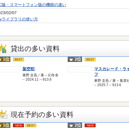
PC版・スマートフォン版の機能の違い
023/02/07
Myライブラリの使い方
貸出の多い資料
1位
2位
BEST
BEST
架空犯
マスカレード・ラ
フ
東野 圭吾／著 -- 幻冬舎
-- 2024.11 -- 913.6
東野 圭吾／著 -- 集英
-- 2025.7 -- 913.6
現在予約の多い資料
1位
2位
NEW
BEST
NEW