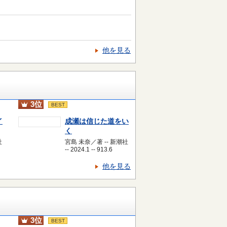
他を見る
3位
BEST
イ
成瀬は信じた道をい
く
社
宮島 未奈／著 -- 新潮社
-- 2024.1 -- 913.6
他を見る
3位
BEST