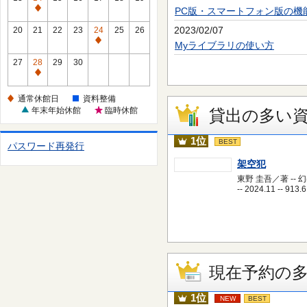
休
PC版・スマートフォン版の機
通
館
常
2023/02/07
20
21
22
23
24
25
26
日
休
通
Myライブラリの使い方
館
常
27
28
29
30
日
休
通
館
常
通常休館日
資料整備
日
休
年末年始休館
臨時休館
貸出の多い
館
日
1位
BEST
パスワード再発行
架空犯
東野 圭吾／著 -- 
-- 2024.11 -- 913.6
現在予約の
1位
NEW
BEST