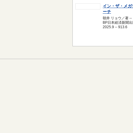
イン・ザ・メガ
ーチ
朝井 リョウ／著 --
BP日本経済新聞出版
2025.9 -- 913.6