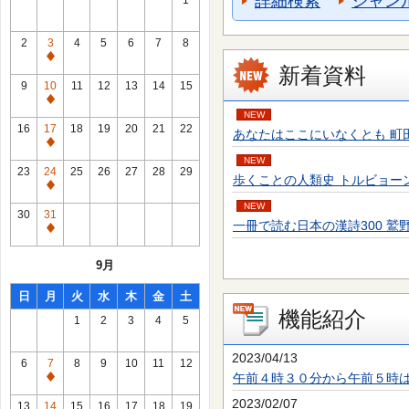
詳細検索
ジャン
1
2
3
4
5
6
7
8
通
新着資料
常
9
10
11
12
13
14
15
休
通
NEW
館
常
16
17
18
19
20
21
22
あなたはここにいなくとも 町田 そのこ／
日
休
通
館
NEW
常
23
24
25
26
27
28
29
歩くことの人類史 トルビョーン・エーケ
日
休
通
館
NEW
常
30
31
日
一冊で読む日本の漢詩300 鷲野 正明／
休
通
館
常
9月
日
休
館
日
月
火
水
木
金
土
日
機能紹介
1
2
3
4
5
2023/04/13
6
7
8
9
10
11
12
午前４時３０分から午前５時
通
常
2023/02/07
13
14
15
16
17
18
19