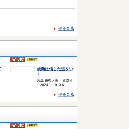
他を見る
3位
BEST
イ
成瀬は信じた道をい
く
社
宮島 未奈／著 -- 新潮社
-- 2024.1 -- 913.6
他を見る
3位
BEST