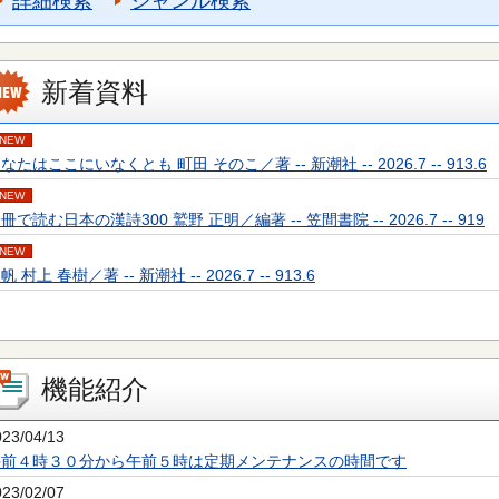
詳細検索
ジャンル検索
新着資料
NEW
なたはここにいなくとも 町田 そのこ／著 -- 新潮社 -- 2026.7 -- 913.6
NEW
冊で読む日本の漢詩300 鷲野 正明／編著 -- 笠間書院 -- 2026.7 -- 919
NEW
帆 村上 春樹／著 -- 新潮社 -- 2026.7 -- 913.6
機能紹介
023/04/13
午前４時３０分から午前５時は定期メンテナンスの時間です
023/02/07