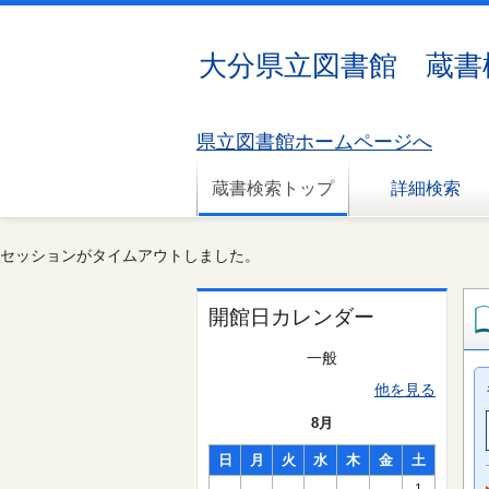
大分県立図書館 蔵書
県立図書館ホームページへ
蔵書検索トップ
詳細検索
セッションがタイムアウトしました。
開館日カレンダー
一般
他を見る
8月
日
月
火
水
木
金
土