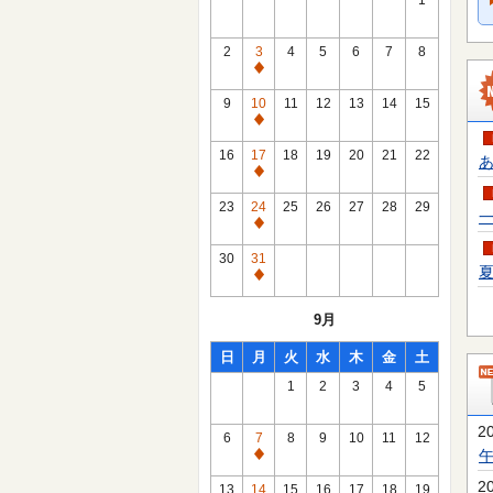
1
2
3
4
5
6
7
8
通
常
9
10
11
12
13
14
15
休
通
館
常
16
17
18
19
20
21
22
あ
日
休
通
館
常
23
24
25
26
27
28
29
一
日
休
通
館
常
30
31
日
夏
休
通
館
常
9月
日
休
館
日
月
火
水
木
金
土
日
1
2
3
4
5
2
6
7
8
9
10
11
12
通
常
2
13
14
15
16
17
18
19