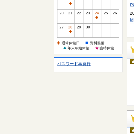
休
通
館
常
2
20
21
22
23
24
25
26
日
休
通
館
常
27
28
29
30
日
休
通
館
常
通常休館日
資料整備
日
休
年末年始休館
臨時休館
館
日
パスワード再発行