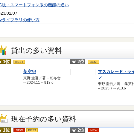
PC版・スマートフォン版の機能の違い
023/02/07
Myライブラリの使い方
貸出の多い資料
1位
2位
BEST
BEST
架空犯
マスカレード・ラ
フ
東野 圭吾／著 -- 幻冬舎
-- 2024.11 -- 913.6
東野 圭吾／著 -- 集英
-- 2025.7 -- 913.6
現在予約の多い資料
1位
2位
NEW
BEST
NEW