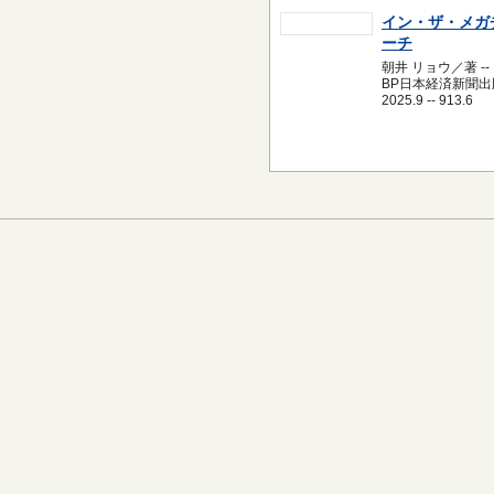
イン・ザ・メガ
ーチ
朝井 リョウ／著 --
BP日本経済新聞出版
2025.9 -- 913.6