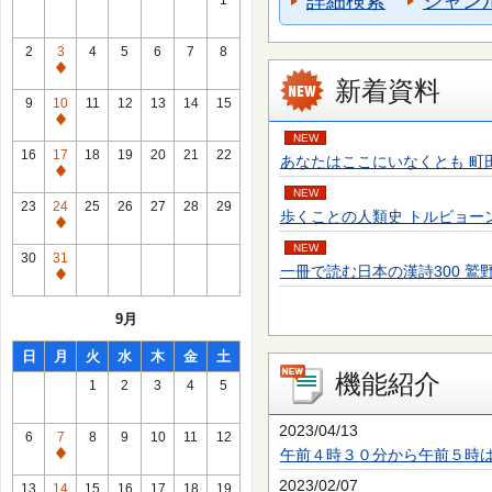
詳細検索
ジャン
1
2
3
4
5
6
7
8
通
新着資料
常
9
10
11
12
13
14
15
休
通
NEW
館
常
16
17
18
19
20
21
22
あなたはここにいなくとも 町田 そのこ／
日
休
通
館
NEW
常
23
24
25
26
27
28
29
歩くことの人類史 トルビョーン・エーケ
日
休
通
館
NEW
常
30
31
日
一冊で読む日本の漢詩300 鷲野 正明／
休
通
館
常
9月
日
休
館
日
月
火
水
木
金
土
日
機能紹介
1
2
3
4
5
2023/04/13
6
7
8
9
10
11
12
午前４時３０分から午前５時
通
常
2023/02/07
13
14
15
16
17
18
19