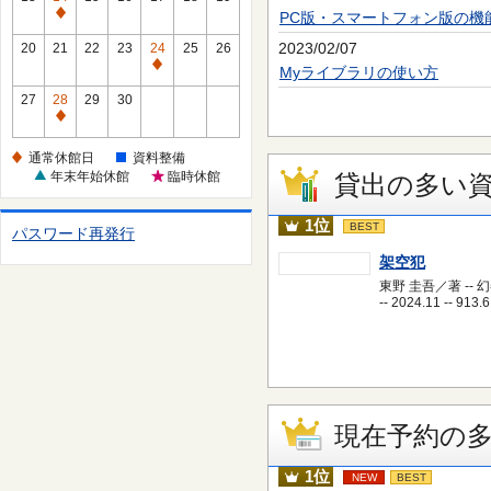
休
PC版・スマートフォン版の機
通
館
常
2023/02/07
20
21
22
23
24
25
26
日
休
通
Myライブラリの使い方
館
常
27
28
29
30
日
休
通
館
常
通常休館日
資料整備
日
休
年末年始休館
臨時休館
貸出の多い
館
日
1位
BEST
パスワード再発行
架空犯
東野 圭吾／著 -- 
-- 2024.11 -- 913.6
現在予約の
1位
NEW
BEST