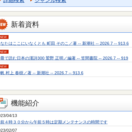
詳細検索
ジャンル検索
新着資料
NEW
なたはここにいなくとも 町田 そのこ／著 -- 新潮社 -- 2026.7 -- 913.6
NEW
冊で読む日本の漢詩300 鷲野 正明／編著 -- 笠間書院 -- 2026.7 -- 919
NEW
帆 村上 春樹／著 -- 新潮社 -- 2026.7 -- 913.6
機能紹介
023/04/13
午前４時３０分から午前５時は定期メンテナンスの時間です
023/02/07