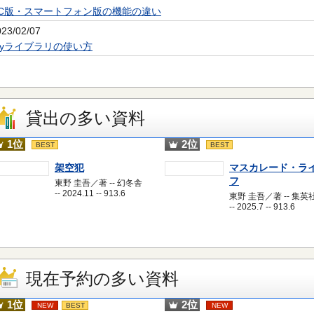
PC版・スマートフォン版の機能の違い
023/02/07
Myライブラリの使い方
貸出の多い資料
1位
2位
BEST
BEST
架空犯
マスカレード・ラ
フ
東野 圭吾／著 -- 幻冬舎
-- 2024.11 -- 913.6
東野 圭吾／著 -- 集英
-- 2025.7 -- 913.6
現在予約の多い資料
1位
2位
NEW
BEST
NEW