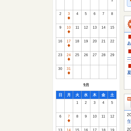
1
2
3
4
5
6
7
8
通
常
9
10
11
12
13
14
15
休
通
館
常
16
17
18
19
20
21
22
あ
日
休
通
館
常
23
24
25
26
27
28
29
一
日
休
通
館
常
30
31
日
夏
休
通
館
常
9月
日
休
館
日
月
火
水
木
金
土
日
1
2
3
4
5
2
6
7
8
9
10
11
12
通
常
2
13
14
15
16
17
18
19