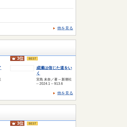
他を見る
3位
BEST
イ
成瀬は信じた道をい
く
社
宮島 未奈／著 -- 新潮社
-- 2024.1 -- 913.6
他を見る
3位
BEST