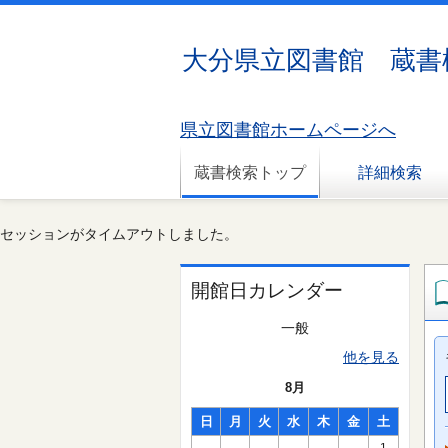
大分県立図書館 蔵書
県立図書館ホームページへ
蔵書検索トップ
詳細検索
セッションがタイムアウトしました。
開館日カレンダー
一般
他を見る
8月
日
月
火
水
木
金
土