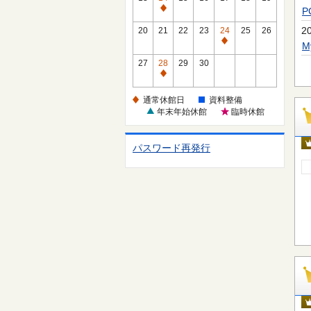
休
通
館
常
2
20
21
22
23
24
25
26
日
休
通
館
常
27
28
29
30
日
休
通
館
常
通常休館日
資料整備
日
休
年末年始休館
臨時休館
館
日
パスワード再発行