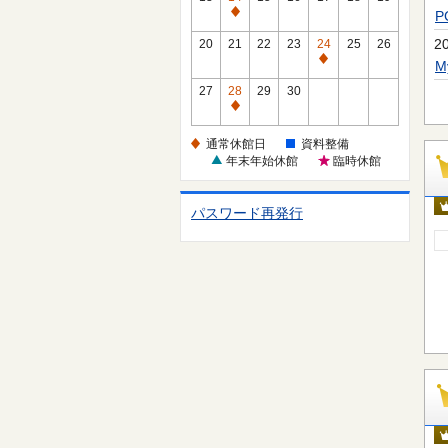
休
通
館
常
2
20
21
22
23
24
25
26
日
休
通
館
常
27
28
29
30
日
休
通
館
常
通常休館日
資料整備
日
休
年末年始休館
臨時休館
館
日
パスワード再発行