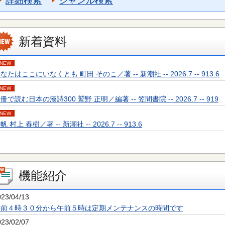
詳細検索
ジャンル検索
新着資料
NEW
なたはここにいなくとも 町田 そのこ／著 -- 新潮社 -- 2026.7 -- 913.6
NEW
冊で読む日本の漢詩300 鷲野 正明／編著 -- 笠間書院 -- 2026.7 -- 919
NEW
帆 村上 春樹／著 -- 新潮社 -- 2026.7 -- 913.6
機能紹介
023/04/13
午前４時３０分から午前５時は定期メンテナンスの時間です
023/02/07