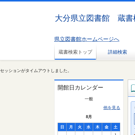
大分県立図書館 蔵書
県立図書館ホームページへ
蔵書検索トップ
詳細検索
セッションがタイムアウトしました。
開館日カレンダー
一般
他を見る
8月
日
月
火
水
木
金
土