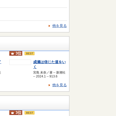
他を見る
3位
BEST
イ
成瀬は信じた道をい
く
社
宮島 未奈／著 -- 新潮社
-- 2024.1 -- 913.6
他を見る
3位
BEST