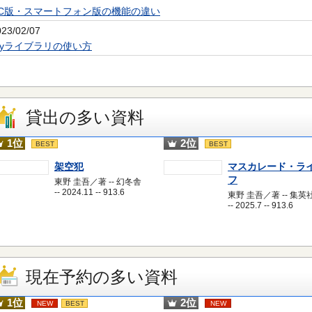
PC版・スマートフォン版の機能の違い
023/02/07
Myライブラリの使い方
貸出の多い資料
1位
2位
BEST
BEST
架空犯
マスカレード・ラ
フ
東野 圭吾／著 -- 幻冬舎
-- 2024.11 -- 913.6
東野 圭吾／著 -- 集英
-- 2025.7 -- 913.6
現在予約の多い資料
1位
2位
NEW
BEST
NEW