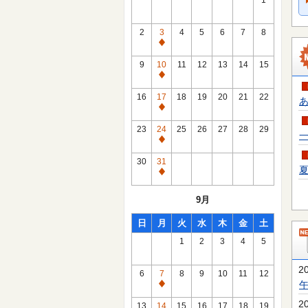
1
2
3
4
5
6
7
8
通
常
9
10
11
12
13
14
15
休
通
館
常
16
17
18
19
20
21
22
あ
日
休
通
館
常
23
24
25
26
27
28
29
一
日
休
通
館
常
30
31
日
夏
休
通
館
常
9月
日
休
館
日
月
火
水
木
金
土
日
1
2
3
4
5
2
6
7
8
9
10
11
12
通
常
2
13
14
15
16
17
18
19